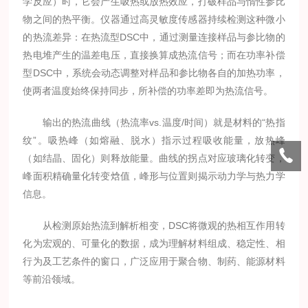
学反应）时，它会产生吸热或放热效应，打破样品与惰性参比
物之间的热平衡。仪器通过高灵敏度传感器持续检测这种微小
的热流差异：在热流型DSC中，通过测量连接样品与参比物的
热电堆产生的温差电压，直接换算成热流信号；而在功率补偿
型DSC中，系统会动态调整对样品和参比物各自的加热功率，
使两者温度始终保持同步，所补偿的功率差即为热流信号。
输出的热流曲线（热流率vs.温度/时间）就是材料的“热指
纹”。吸热峰（如熔融、脱水）指示过程吸收能量，放热峰
（如结晶、固化）则释放能量。曲线的拐点对应玻璃化转变，
峰面积精确量化转变焓值，峰形与位置则揭示动力学与热力学
信息。
从检测原始热流到解析相变，DSC将微观的热相互作用转
化为宏观的、可量化的数据，成为理解材料组成、稳定性、相
行为及工艺条件的窗口，广泛应用于聚合物、制药、能源材料
等前沿领域。