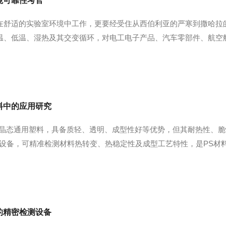
境可靠性考官
在舒适的实验室环境中工作，更要经受住从西伯利亚的严寒到撒哈拉
温、低温、湿热及其交变循环，对电工电子产品、汽车零部件、航空
上市前暴露其潜在缺陷，验证其在温度下的性能稳定性与结构完整性，
应力筛选”。其工作...
料中的应用研究
非晶态通用塑料，具备质轻、透明、成型性好等优势，但其耐热性、
设备，可精准检测材料热转变、热稳定性及成型工艺特性，是PS材
璃化转变温度（Tg）是PS最核心的性能指标，也是DSC的主要检测项
的精密检测设备