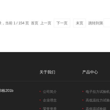
可精准测定粉末涂料树脂的玻璃化转变温度（Tg）、熔融温度及结晶
方与固化...
录，当前 1 / 154 页 首页 上一页
下一页
末页
跳转到第
关于我们
产品中心
栋201b
公司简介
电子拉力试验机
企业理念
高低温拉力试验
荣誉资质
高低温试验箱