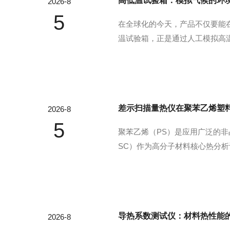
高低温试验箱：模拟气候的环
2026-8
5
在全球化的今天，产品不仅要能
温试验箱，正是通过人工模拟高
位严苛的“环境考官”，在产品
验箱的核心价值在于“环境模拟”与“
差示扫描量热仪在聚苯乙烯塑
2026-8
5
聚苯乙烯（PS）是应用广泛的
SC）作为高分子材料核心热分析
DSC-101差示扫描量热仪玻
约100℃左右。DSC可精准捕捉...
导热系数测试仪：材料热性能
2026-8