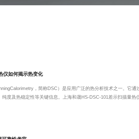
量热仪如何揭示热变化
alScanningCalorimetry，简称DSC）是应用广泛的热分析
纯度及热稳定性等关键信息。上海和晟HS-DSC-101差示扫描量
序下接受加热或冷却。当样品发生熔融、结晶、玻璃化转变或化学反