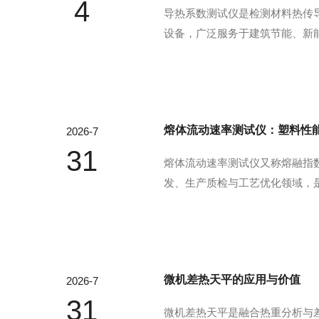
4
导热系数测试仪是检测材料热传
设备，广泛服务于建筑节能、新能
态法以防护热板法、热流计法为
检测标准，多用于保温板材、泡沫
熔体流动速率测试仪：塑料性
2026-7
31
熔体流动速率测试仪又称熔融指
发、生产质检与工艺优化领域，是
拟塑料注塑、挤出的加工工况开
格的毛细管口模挤出。通过称量十
微机差热天平的应用与价值
2026-7
31
微机差热天平是融合热重分析与