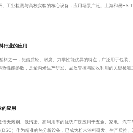
、工业检测与高校实验的核心设备，应用场景广泛。上海和晟HS-TG
无机复合材料的玻璃化转变温度、熔点、结晶热等核心参数，分析材
料研发的精准度与...
料行业的应用
用塑料之一，凭借质轻、耐腐、力学性能优异的特点，广泛用于包装、
料热性能参数，是聚丙烯生产研发、品质管控与回收利用的关键检测工
的核心原理是程序控温条件下，检测聚丙烯样品与参比物的热流差变化
型聚丙烯...
业的应用
凭借无溶剂、低污染、高利用率的优势广泛应用于五金、家电、汽车
DSC）作为精准的热分析设备，已成为粉末涂料研发、生产质控、工艺