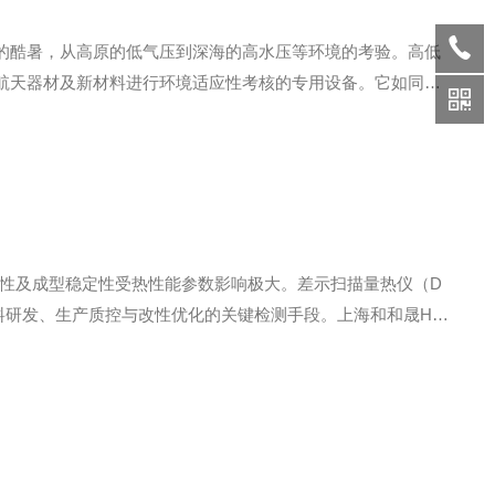
的酷暑，从高原的低气压到深海的高水压等环境的考验。高低
航天器材及新材料进行环境适应性考核的专用设备。它如同一
是保障产品可靠性、降低售后风险的最后一道防线。高低温试
脆性及成型稳定性受热性能参数影响极大。差示扫描量热仪（D
料研发、生产质控与改性优化的关键检测手段。上海和和晟HS-
目。纯PS无结晶熔融峰，仅存在明显的玻璃化转变区间，标准Tg