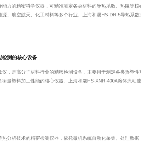
导能力的精密科学仪器，可精准测定各类材料的导热系数、热阻等核
源、航空航天、化工材料等多个行业。上海和晟HS-DR-5导热系
主，通过在样品两侧构建恒定温差，待系统达到热平衡后，依据傅里
材料等常规建材检测...
能检测的核心设备
数仪，是高分子材料行业的精密检测设备，主要用于测定各类热塑性
衡量塑料加工性能的核心仪器。上海和晟HS-XNR-400A熔体流
展检测。设备依靠高精度恒温系统稳定炉体温度，将塑料颗粒熔融成
分钟内挤出的熔...
差热分析技术的精密检测仪器，依托微机系统自动化采集、处理数据