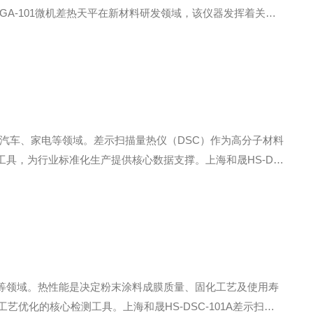
A-101微机差热天平在新材料研发领域，该仪器发挥着关键
料热分解、老化、相变等过程，为材料改性、配方优化和性能
汽车、家电等领域。差示扫描量热仪（DSC）作为高分子材料
具，为行业标准化生产提供核心数据支撑。上海和晟HS-DS
，精准捕捉材料熔融、结晶、相变等热行为，快速获取熔点、结
等领域。热性能是决定粉末涂料成膜质量、固化工艺及使用寿
优化的核心检测工具。上海和晟HS-DSC-101A差示扫描