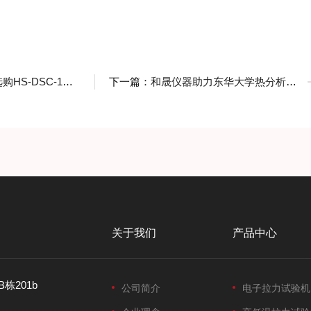
C-101B差示扫描量热仪
下一篇：
和晟仪器助力东华大学热分析仪二次改造升级
关于我们
产品中心
栋201b
公司简介
电子拉力试验机