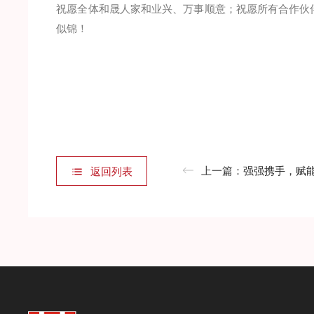
祝愿全体和晟人家和业兴、万事顺意；祝愿所有合作伙
似锦！
上一篇：
强强携手，赋能新材料创新——
返回列表