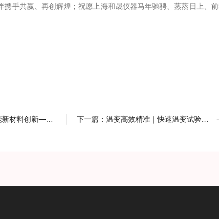
伴携手共赢、再创辉煌；祝愿上海和晟仪器马年驰骋、蒸蒸日上、前
百尔罗赫选购我司同步热分析仪
下一篇：
温变高效精准｜快速温变试验箱，适配多行业环境测试需求