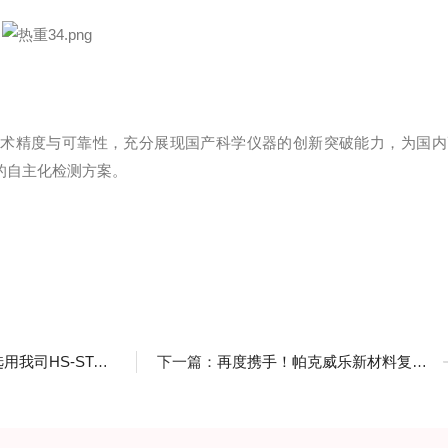
的技术精度与可靠性，充分展现国产科学仪器的创新突破能力，为国内
的自主化检测方案。
TA-301升降同步热分析仪
下一篇：
再度携手！帕克威乐新材料复购我司HS-DSC-101A差示扫描量热仪