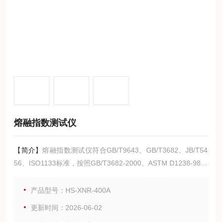
熔融指数测试仪
【简介】
熔融指数测试仪符合GB/T9643、GB/T3682、JB/T54
56、ISO1133标准，按照GB/T3682-2000、ASTM D1238-98标
准，并参看JB/T5456、ISO1133等类似标准设计制造的用于测
定热塑性塑料熔体体积流动速率（MFR）的仪器，测定熔体质
产品型号：HS-XNR-400A
量流动速率采用自动取样，天平称量的方式；然后根据公式计
更新时间：2026-06-02
算出体积流动速率。测定的Z终结果显示在仪器的液晶屏上，并