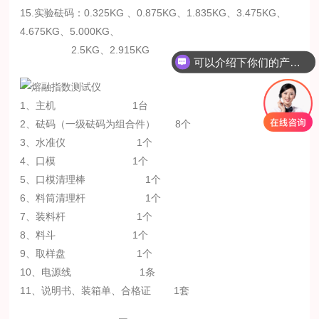
15.实验砝码：0.325KG 、0.875KG、1.835KG、3.475KG、
4.675KG、5.000KG、
2.5KG、2.915KG
可以介绍下你们的产品么？
1
、主机
1
台
2
、砝码（一级砝码为组合件）
8
个
3
、水准仪
1
个
4
、口模
1
个
5
、口模
清理棒 1
个
6
、料筒清理杆
1
个
7
、装料杆
1
个
8
、料斗
1
个
9
、取样盘
1
个
10
、电源线
1
条
11
、说明书、装箱单、合格证
1
套