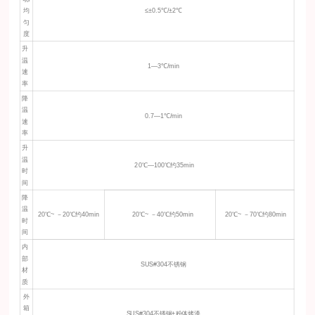
均
≤±0.5℃/±2℃
匀
度
升
温
1—3℃/min
速
率
降
温
0.7—1℃/min
速
率
升
温
20℃—100℃约35min
时
间
降
温
20℃~ －20℃约40min
20℃~ －40℃约50min
20℃~ －70℃约80min
时
间
内
部
SUS#304不锈钢
材
质
外
箱
SUS#304不锈钢+粉体烤漆