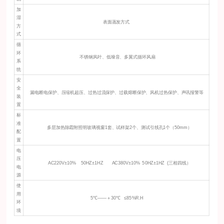
加
湿
表面蒸发方式
方
式
循
环
不锈钢风叶、低噪音、多翼式循环风扇
系
统
安
全
漏电断电保护、压缩机超压、过热过流保护、过载熔断保护、风机过热保护、声讯报警等
装
置
标
准
多层加热除霜附照明玻璃视窗1套、试样架2个、测试引线孔1个（50mm）
配
置
电
压
AC220V±10% 50HZ±1HZ AC380V±10% 50HZ±1HZ (三相四线）
电
源
使
用
5℃——＋30℃ ≤85%R.H
环
境