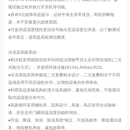
视试验过程并执行开关机等功能。
●具有9点故障讯息提示，运转中发生异常状况，即刻切断电
源，并于荧幕显示故障原因。
●可提供温湿度线性直流信号输出至温湿度记录器，以了解测试
条件状态，进而提高检测信赖度。
冷冻及风路系统：
●制冷机采用德国谷轮半封闭或法国铁甲武士全封闭压缩机(二元
式制冷方式），并使用环保冷媒(R134a,R404a,R23).
●冷冻系统采用单极或二元复叠制冷设计，二元复叠制冷于不同
温域采用不同压缩机作功，以增加设备的作用寿命。
●利用高品质轴流风机强力送风循环，避免任何死角，可使测试
取内温湿度分布均匀。
●风路循环采用侧吹风，回风设计，风速，风压皆符合试验标
准，并且在开门瞬间温湿度回稳时间快。
●升温、降温、加湿、除湿系统*独立，可提高效率、降低测试成
本，增加整机寿命，减低故障率。