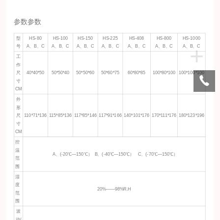
参数参数
型
HS-80
HS-100
HS-150
HS-225
HS-408
HS-800
HS-1000
+
号
A、B、C
A、B、C
A、B、C
A、B、C
A、B、C
A、B、C
A、B、C
工
作
尺
40*40*50
50*50*40
50*50*60
50*60*75
60*80*85
100*80*100
100*100*100
寸
CM
外
形
尺
110*71*136
115*85*136
117*85*146
117*91*166
140*101*176
170*111*176
180*123*196
寸
CM
控
温
A、(-20℃—150℃） B、(-40℃—150℃） C、(-70℃—150℃）
范
围
湿
度
20%——98%R.H
范
围
波
动/