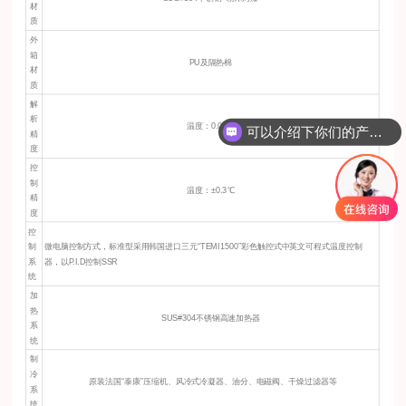
材
质
外
箱
PU及隔热棉
材
质
解
析
温度：0.01℃
可以介绍下你们的产品么？
精
度
控
制
温度：±0.3℃
精
度
控
制
微电脑控制方式，标准型采用韩国进口三元“TEMI1500”彩色触控式中英文可程式温度控制
系
器，以P.I.D控制SSR
统
加
热
SUS#304不锈钢高速加热器
系
统
制
冷
原装法国“泰康”压缩机、风冷式冷凝器、油分、电磁阀、干燥过滤器等
系
统