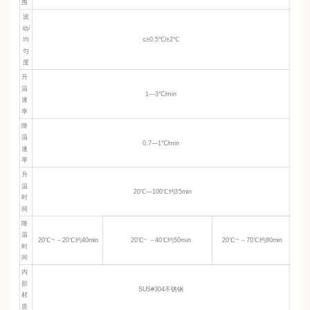
围
波
动/
均
≤±0.5℃/±2℃
匀
度
升
温
1—3℃/min
速
率
降
温
0.7—1℃/min
速
率
升
温
20℃—100℃约35min
时
间
降
温
20℃~ －20℃约40min
20℃~ －40℃约50min
20℃~ －70℃约80min
时
间
内
部
SUS#304不锈钢
材
质