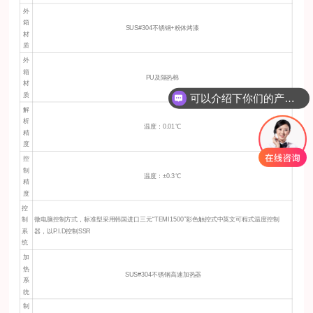
外
箱
SUS#304不锈钢+粉体烤漆
材
质
外
箱
PU及隔热棉
材
质
可以介绍下你们的产品么？
解
析
温度：0.01℃
精
度
控
制
温度：±0.3℃
精
度
控
制
微电脑控制方式，标准型采用韩国进口三元“TEMI1500”彩色触控式中英文可程式温度控制
系
器，以P.I.D控制SSR
统
加
热
SUS#304不锈钢高速加热器
系
统
制