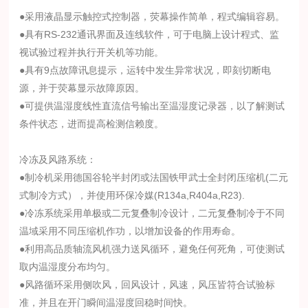
●采用液晶显示触控式控制器，荧幕操作简单，程式编辑容易。
●具有RS-232通讯界面及连线软件，可于电脑上设计程式、监
视试验过程并执行开关机等功能。
●具有9点故障讯息提示，运转中发生异常状况，即刻切断电
源，并于荧幕显示故障原因。
●可提供温湿度线性直流信号输出至温湿度记录器，以了解测试
条件状态，进而提高检测信赖度。
冷冻及风路系统：
●制冷机采用德国谷轮半封闭或法国铁甲武士全封闭压缩机(二元
式制冷方式），并使用环保冷媒(R134a,R404a,R23).
●冷冻系统采用单极或二元复叠制冷设计，二元复叠制冷于不同
温域采用不同压缩机作功，以增加设备的作用寿命。
●利用高品质轴流风机强力送风循环，避免任何死角，可使测试
取内温湿度分布均匀。
●风路循环采用侧吹风，回风设计，风速，风压皆符合试验标
准，并且在开门瞬间温湿度回稳时间快。