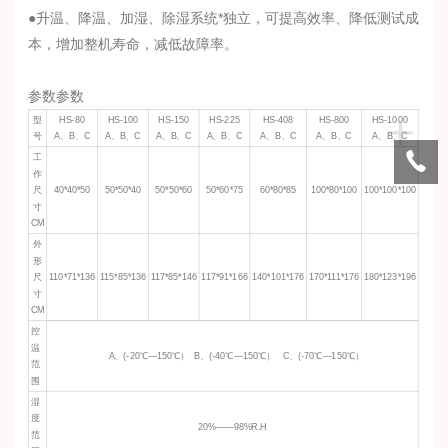
●升温、降温、加湿、除湿系统*独立，可提高效率、降低测试成
本，增加整机寿命，减低故障率。
参数参数
+
型
HS-80
HS-100
HS-150
HS-225
HS-408
HS-800
HS-1000
号
A、B、C
A、B、C
A、B、C
A、B、C
A、B、C
A、B、C
A、B、C
工
作
尺
40*40*50
50*50*40
50*50*60
50*60*75
60*80*85
100*80*100
100*100*100
寸
CM
外
形
尺
110*71*136
115*85*136
117*85*146
117*91*166
140*101*176
170*111*176
180*123*196
寸
CM
控
温
A、(-20℃—150℃） B、(-40℃—150℃） C、(-70℃—150℃）
范
围
湿
度
20%——98%R.H
范