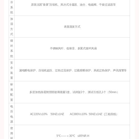
冷
原装法国“泰康”压缩机、风冷式冷凝器、油分、电磁阀、干燥过滤器等
系
统
加
湿
表面蒸发方式
方
式
循
环
不锈钢风叶、低噪音、多翼式循环风扇
系
统
安
全
漏电断电保护、压缩机超压、过热过流保护、过载熔断保护、风机过热保护、声讯报警等
装
置
标
准
多层加热除霜附照明玻璃视窗1套、试样架2个、测试引线孔1个（50mm）
配
置
电
压
AC220V±10% 50HZ±1HZ AC380V±10% 50HZ±1HZ (三相四线）
电
源
使
用
5℃——＋30℃ ≤85%R.H
环