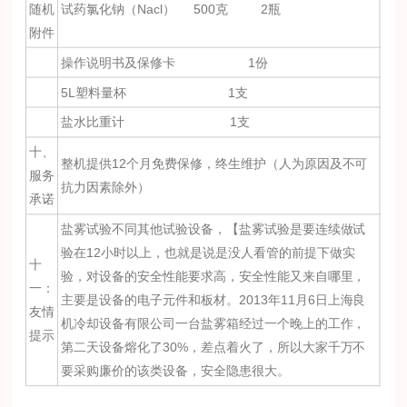
随机
试药氯化钠（Nacl） 500克 2瓶
附件
操作说明书及保修卡 1份
5L塑料量杯 1支
盐水比重计 1支
十、
整机提供12个月免费保修，终生维护（人为原因及不可
服务
抗力因素除外）
承诺
盐雾试验不同其他试验设备，【盐雾试验是要连续做试
验在12小时以上，也就是说是没人看管的前提下做实
十
验，对设备的安全性能要求高，安全性能又来自哪里，
一：
主要是设备的电子元件和板材。2013年11月6日上海良
友情
机冷却设备有限公司一台盐雾箱经过一个晚上的工作，
提示
第二天设备熔化了30%，差点着火了，所以大家千万不
要采购廉价的该类设备，安全隐患很大。