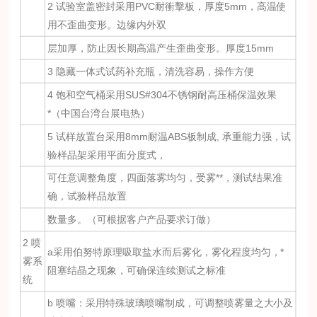
2 试验室盖密封采用PVC耐衝擊板，厚度5mm，高温使
用不歪曲变形。边缘内外双
层加厚，防止因长期高温产生歪曲变形。厚度15mm
3 隐藏一体式试药补充瓶，清洗容易，操作方便
4 饱和空气桶采用SUS#304不锈钢耐高压桶保温效果
*（中国台湾台展电热）
5 试样放置台采用8mm耐温ABS板制成, 承重能力强，试
验样品架采用平面分度式，
可任意调整角度，四面落雾均匀，受雾**，测试结果准
确，试验样品放置
数量多。（可根据客户产品要求订做）
2 喷
a采用伯努特原理吸取盐水而后雾化，雾化程度均匀，*
雾系
阻塞结晶之现象，可确保连续测试之标准
统
b 喷嘴：采用特殊玻璃喷嘴制成，可调整喷雾量之大小及