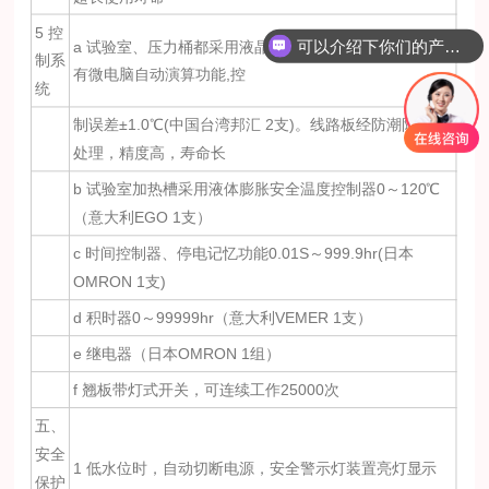
5 控
可以介绍下你们的产品么？
a 试验室、压力桶都采用液晶型双数字符温度控制器,具
制系
有微电脑自动演算功能,控
统
制误差±1.0℃(中国台湾邦汇 2支)。线路板经防潮防腐蚀
处理，精度高，寿命长
b 试验室加热槽采用液体膨胀安全温度控制器0～120℃
（意大利EGO 1支）
c 时间控制器、停电记忆功能0.01S～999.9hr(日本
OMRON 1支)
d 积时器0～99999hr（意大利VEMER 1支）
e 继电器（日本OMRON 1组）
f 翘板带灯式开关，可连续工作25000次
五、
安全
1 低水位时，自动切断电源，安全警示灯装置亮灯显示
保护