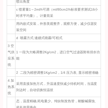
喷出角度
c 喷雾量1～2ml/h可调（ml/80cm2/h标准要求测试16小
时求平均量）。计量筒采
用内嵌式安装，外形美观整齐，观察方便，减少仪器安
装空间
d 噴霧方式:連續式噴霧/可程式
3 空
气供
1 一段为大略调整2Kg/cm2，进口空气过滤器附有排水功
应系
能
统
2 二段为精密调整1Kg/cm2，1/4 压力表, 显示精密准确
4 加
采用直接加热方式，升温速度快减少待机时间，当温度
热系
到达时，自动切换恒温状
统
态，温度精确,耗电量少。纯钛制发热管，耐酸碱腐蚀、
超长使用寿命