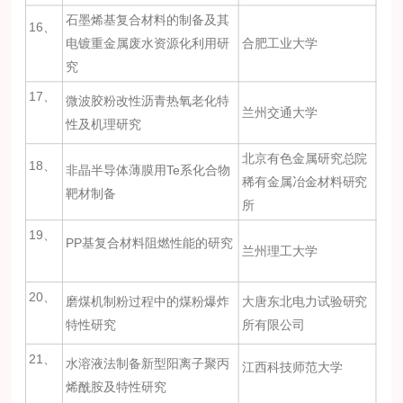
石墨烯基复合材料的制备及其
16、
电镀重金属废水资源化利用研
合肥工业大学
究
17、
微波胶粉改性沥青热氧老化特
兰州交通大学
性及机理研究
北京有色金属研究总院
18、
非晶半导体薄膜用Te系化合物
稀有金属冶金材料研究
靶材制备
所
19、
PP基复合材料阻燃性能的研究
兰州理工大学
20、
磨煤机制粉过程中的煤粉爆炸
大唐东北电力试验研究
特性研究
所有限公司
21、
水溶液法制备新型阳离子聚丙
江西科技师范大学
烯酰胺及特性研究