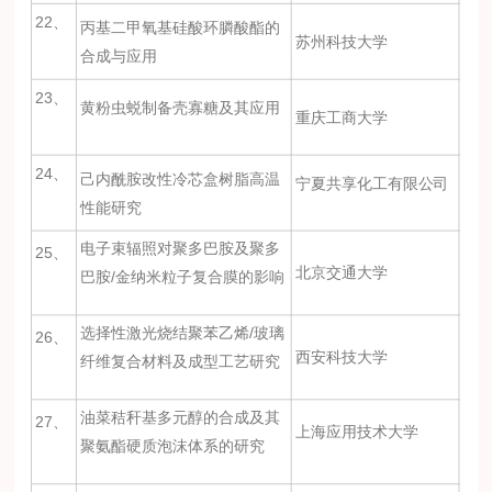
22、
丙基二甲氧基硅酸环膦酸酯的
苏州科技大学
合成与应用
23、
黄粉虫蜕制备壳寡糖及其应用
重庆工商大学
24、
己内酰胺改性冷芯盒树脂高温
宁夏共享化工有限公司
性能研究
电子束辐照对聚多巴胺及聚多
25、
北京交通大学
巴胺/金纳米粒子复合膜的影响
选择性激光烧结聚苯乙烯/玻璃
26、
西安科技大学
纤维复合材料及成型工艺研究
油菜秸秆基多元醇的合成及其
27、
上海应用技术大学
聚氨酯硬质泡沫体系的研究