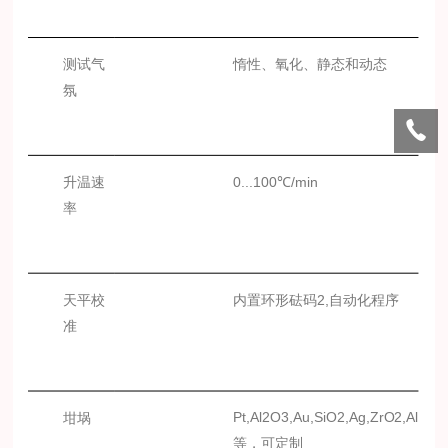
测试气
惰性、氧化、静态和动态
氛
升温速
0...100℃/min
率
天平校
内置环形砝码
2,自动化程序
准
Pt
,
Al
2O3,
Au
,
SiO
2,
Ag
,
ZrO
2,
Al
坩埚
等，可定制