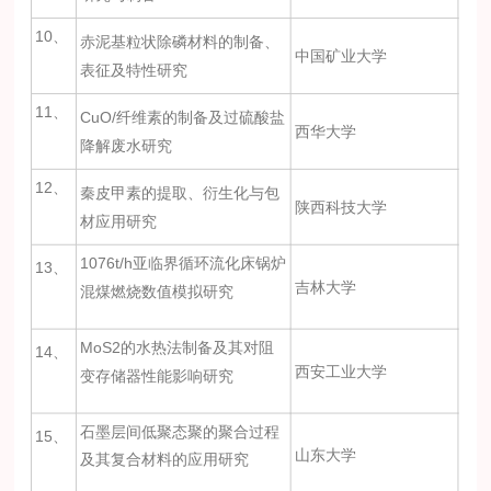
10、
赤泥基粒状除磷材料的制备、
中国矿业大学
表征及特性研究
11、
CuO/纤维素的制备及过硫酸盐
西华大学
降解废水研究
12、
秦皮甲素的提取、衍生化与包
陕西科技大学
材应用研究
1076t/h亚临界循环流化床锅炉
13、
吉林大学
混煤燃烧数值模拟研究
MoS2的水热法制备及其对阻
14、
西安工业大学
变存储器性能影响研究
石墨层间低聚态聚的聚合过程
15、
山东大学
及其复合材料的应用研究