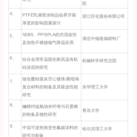
院
4、
PTFE乳液喷涂制品临界开裂
浙江巨化股份有限公司
厚度的影响因素探讨
SEBS、PP与PLA的共混改性
5、
湖北中烟卷烟材料厂
及加热不燃烧烟气降温应用
6、
钛合金用常温固化耐高温有机
机械科学研究总院
硅涂层的研究
镍包覆粉煤灰空心微珠/聚吡咯
7、
复合材料的制备及其吸波性能
东华理工大学
研究
8、
镧镨钙锰氧纳米纤维与石墨烯
青岛大学
的制备及物性研究
9、
中温可逆热致变色氟碳涂料的
哈尔滨理工大学
研究与制备