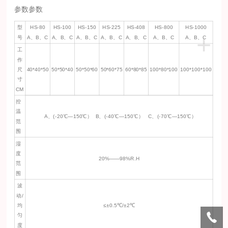
参数参数
型
HS-80
HS-100
HS-150
HS-225
HS-408
HS-800
HS-1000
+
号
A、B、C
A、B、C
A、B、C
A、B、C
A、B、C
A、B、C
A、B、C
工
作
尺
40*40*50
50*50*40
50*50*60
50*60*75
60*80*85
100*80*100
100*100*100
寸
CM
控
温
A、(-20℃—150℃） B、(-40℃—150℃） C、(-70℃—150℃）
范
围
湿
度
20%——98%R.H
范
围
波
动/
均
≤±0.5℃/±2℃
匀
度