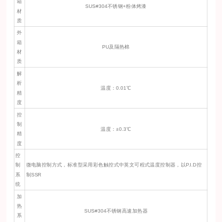
箱
SUS#304不锈钢+粉体烤漆
材
质
外
箱
PU及隔热棉
材
质
解
析
温度：0.01℃
精
度
控
制
温度：±0.3℃
精
度
控
制
微电脑控制方式，标准型采用彩色触控式中英文可程式温度控制器，以P.I.D控
系
制SSR
统
加
热
SUS#304不锈钢高速加热器
系