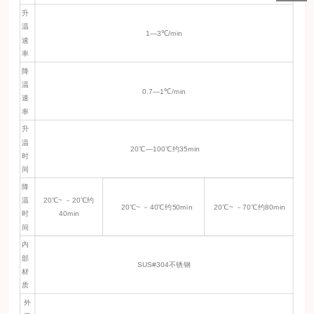
升
温
1—3℃/min
速
率
降
温
0.7—1℃/min
速
率
升
温
20℃—100℃约35min
时
间
降
温
20℃~ －20℃约
20℃~ －40℃约50min
20℃~ －70℃约80min
时
40min
间
内
部
SUS#304不锈钢
材
质
外