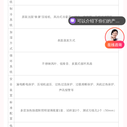
统
制
冷
可以介绍下你们的产品么？
原装法国“泰康"压缩机、风冷式冷凝器、油分、电磁阀、干燥过滤器等
系
如何联系你们公司？
统
加
湿
表面蒸发方式
方
式
循
环
不锈钢风叶、低噪音、多翼式循环风扇
系
统
安
全
漏电断电保护、压缩机超压、过热过流保护、过载熔断保护、风机过热保护、
装
声讯报警等
置
标
准
多层加热除霜附照明玻璃视窗1套、试样架2个、测试引线孔1个（50mm）
配
置
电