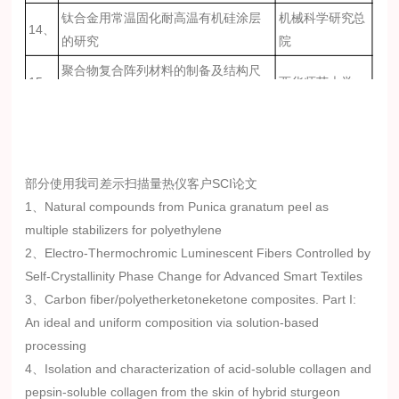
钛合金用常温固化耐高温有机硅涂层
机械科学研究总
14、
的研究
院
聚合物复合阵列材料的制备及结构尺
15、
西华师范大学
寸调控性研究
中国电器科学研
16、
家电用高韧性粉末涂料的研制
究院股份有限公
司
部分使用我司差示扫描量热仪客户SCI论文
不同提取温度对白鲢鱼皮明胶理化性
1、Natural compounds from Punica granatum peel as
17、
合肥工业大学
质的影响
multiple stabilizers for polyethylene
结构/尺寸可控的多孔聚合物模板的制
2、Electro-Thermochromic Luminescent Fibers Controlled by
18、
西南科技大学
备及应用研究
Self-Crystallinity Phase Change for Advanced Smart Textiles
3、Carbon fiber/polyetherketoneketone composites. Part I:
表面改性对注射成型粘结NdFeB磁体
矿冶科技集团有
19、
An ideal and uniform composition via solution‐based
性能的影响
限公司
processing
20、
长玄武岩纤维增强阻燃聚丙烯的研究
浙江大学
4、Isolation and characterization of acid-soluble collagen and
PP/CaCO3复合材料的制备及用于加固
内蒙古交通职业
pepsin-soluble collagen from the skin of hybrid sturgeon
21、