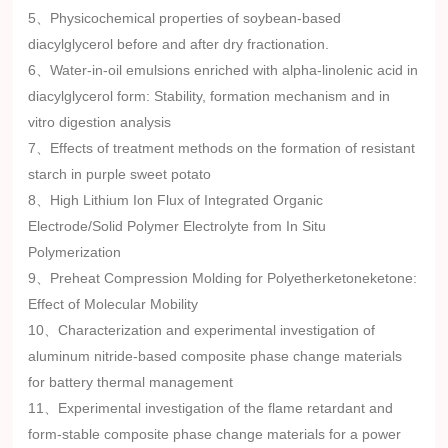
混凝土抗弯性能的研究
技术学院
5、Physicochemical properties of soybean-based
挤压与时效处理对建筑铝型材微观结
湖北轻工职业技
diacylglycerol before and after dry fractionation.
22、
构与力学性能的影响
术学院
6、Water-in-oil emulsions enriched with alpha-linolenic acid in
diacylglycerol form: Stability, formation mechanism and in
天然提取物在聚烯烃抗氧化改性中的
23、
山东科技大学
vitro digestion analysis
应用研究
7、Effects of treatment methods on the formation of resistant
starch in purple sweet potato
8、High Lithium Ion Flux of Integrated Organic
Electrode/Solid Polymer Electrolyte from In Situ
Polymerization
9、Preheat Compression Molding for Polyetherketoneketone:
Effect of Molecular Mobility
10、Characterization and experimental investigation of
aluminum nitride-based composite phase change materials
for battery thermal management
11、Experimental investigation of the flame retardant and
form-stable composite phase change materials for a power