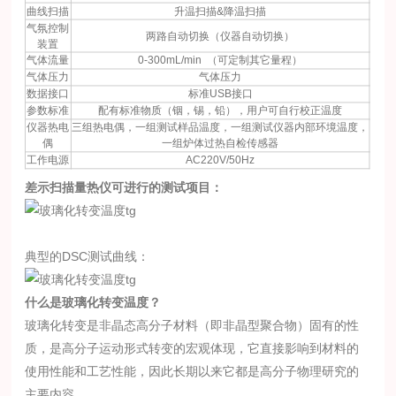
曲线扫描
升温扫描&降温扫描
气氛控制
两路自动切换（仪器自动切换）
装置
气体流量
0-300mL/min （可定制其它量程）
气体压力
气体压力
数据接口
标准USB接口
参数标准
配有标准物质（铟，锡，铅），用户可自行校正温度
仪器热电
三组热电偶，一组测试样品温度，一组测试仪器内部环境温度，
偶
一组炉体过热自检传感器
工作电源
AC220V/50Hz
差示扫描量热仪可进行的测试项目：
典型的DSC测试曲线：
什么是玻璃化转变温度？
玻璃化转变是非晶态高分子材料（即非晶型聚合物）固有的性
质，是高分子运动形式转变的宏观体现，它直接影响到材料的
使用性能和工艺性能，因此长期以来它都是高分子物理研究的
主要内容。