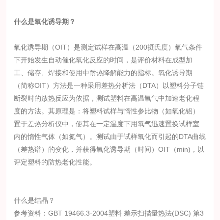
什么是氧化诱导期？
氧化诱导期（OIT）是测定试样在高温（200摄氏度）氧气条件
下开始发生自动催化氧化反应的时间，是评价材料在成型加
工、储存、焊接和使用中耐热降解能力的指标。氧化诱导期
（简称OIT）方法是一种采用差热分析法（DTA）以塑料分子链
断裂时的放热反应为依据，测试塑料在高温氧气中加速老化程
度的方法。其原理是：将塑料试样与惰性参比物（如氧化铝）
置于差热分析仪中，使其在一定温度下用氧气迅速置换试样室
内的惰性气体（如氮气）。测试由于试样氧化而引起的DTA曲线
（差热谱）的变化，并获得氧化诱导期（时间）OIT（min)，以
评定塑料的防热老化性能。
什么是结晶？
参考资料：GBT 19466.3-2004塑料 差示扫描量热法(DSC) 第3