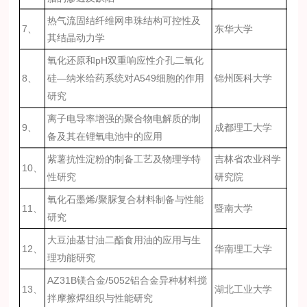
热气流固结纤维网串珠结构可控性及
7、
东华大学
其结晶动力学
氧化还原和pH双重响应性介孔二氧化
8、
硅—纳米给药系统对A549细胞的作用
锦州医科大学
研究
离子电导率增强的聚合物电解质的制
9、
成都理工大学
备及其在锂氧电池中的应用
紫薯抗性淀粉的制备工艺及物理学特
吉林省农业科学
10、
性研究
研究院
氧化石墨烯/聚脲复合材料制备与性能
11、
暨南大学
研究
大豆油基甘油二酯食用油的应用与生
12、
华南理工大学
理功能研究
AZ31B镁合金/5052铝合金异种材料搅
13、
湖北工业大学
拌摩擦焊组织与性能研究