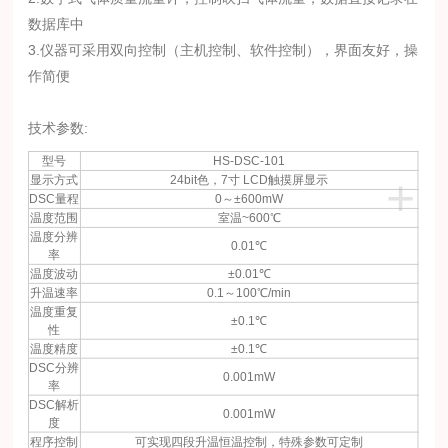
数据库中
3.仪器可采用双向控制（主机控制、软件控制），界面友好，操
作简便
技术参数:
型号
HS-DSC-101
+
显示方式
24bit色，7寸 LCD触摸屏显示
DSC量程
0～±600mW
温度范围
室温~600℃
温度分辨
0.01℃
率
温度波动
±0.01℃
升温速率
0.1～100℃/min
温度重复
±0.1℃
性
温度精度
±0.1℃
DSC分辨
0.001mW
率
DSC解析
0.001mW
度
程序控制
可实现四段升温恒温控制，特殊参数可定制