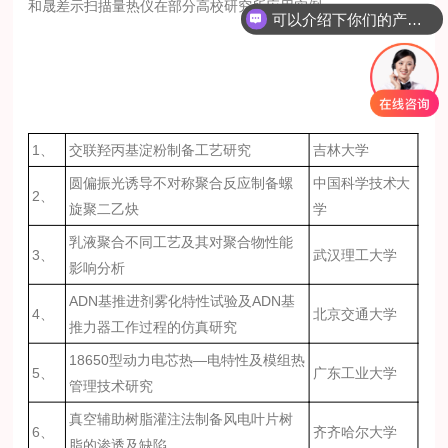
和晟差示扫描量热仪在部分高校研究所应用实例
可以介绍下你们的产品么？
如何联系你们公司？
1、
交联羟丙基淀粉制备工艺研究
吉林大学
圆偏振光诱导不对称聚合反应制备螺
中国科学技术大
2、
旋聚二乙炔
学
乳液聚合不同工艺及其对聚合物性能
3、
武汉理工大学
影响分析
ADN基推进剂雾化特性试验及ADN基
4、
北京交通大学
推力器工作过程的仿真研究
18650型动力电芯热—电特性及模组热
5、
广东工业大学
管理技术研究
真空辅助树脂灌注法制备风电叶片树
6、
齐齐哈尔大学
脂的渗透及缺陷