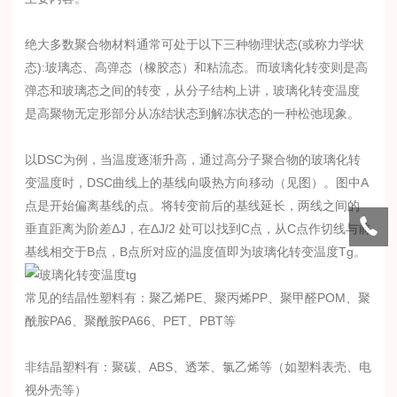
绝大多数聚合物材料通常可处于以下三种物理状态(或称力学状
态):
玻璃态、高弹态（橡胶态）和粘流态
。而玻璃化转变则是
高
弹态和玻璃态
之间的转变，从分子结构上讲，玻璃化转变温度
是高聚物无定形部分从冻结状态到解冻状态的一种松弛现象。
以DSC为例，当温度逐渐升高，通过高分子聚合物的玻璃化转
变温度时，DSC曲线上的基线向吸热方向移动（见图）。图中A
点是开始偏离基线的点。将转变前后的基线延长，两线之间的
垂直距离为阶差ΔJ，在ΔJ/2 处可以找到C点，从C点作切线与前
基线相交于B点，B点所对应的温度值即为玻璃化转变温度Tg。
常见的结晶性塑料有：聚乙烯PE、聚丙烯PP、聚甲醛POM、聚
酰胺PA6、聚酰胺PA66、PET、PBT等
非结晶塑料有：聚碳、ABS、透苯、氯乙烯等（如塑料表壳、电
视外壳等）