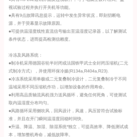
视试验过程并执行开关机等功能。
●具有9点故障讯息提示，运转中发生异常状况，即刻切断电
源，并于荧幕显示故障原因。
●可提供温湿度线性直流信号输出至温湿度记录器，以了解测试
条件状态，进而提高检测信赖度。
冷冻及风路系统：
●制冷机采用德国谷轮半封闭或法国铁甲武士全封闭压缩机(二元
式制冷方式），并使用环保冷媒(R134a,R404a,R23).
●冷冻系统采用单极或二元复叠制冷设计，二元复叠制冷于不同
温域采用不同压缩机作功，以增加设备的作用寿命。
●利用高品质轴流风机强力送风循环，避免任何死角，可使测试
取内温湿度分布均匀。
●风路循环采用侧吹风，回风设计，风速，风压皆符合试验标
准，并且在开门瞬间温湿度回稳时间快。
●升温、降温、加湿、除湿系统*独立，可提高效率、降低测试成
本，增加整机寿命，减低故障率。