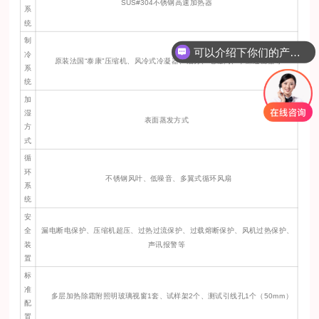
SUS#304不锈钢高速加热器
系
统
制
可以介绍下你们的产品么？
冷
原装法国“泰康"压缩机、风冷式冷凝器、油分、电磁阀、干燥过滤器等
系
统
加
湿
表面蒸发方式
方
式
循
环
不锈钢风叶、低噪音、多翼式循环风扇
系
统
安
全
漏电断电保护、压缩机超压、过热过流保护、过载熔断保护、风机过热保护、
装
声讯报警等
置
标
准
多层加热除霜附照明玻璃视窗1套、试样架2个、测试引线孔1个（50mm）
配
置