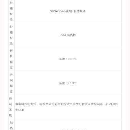
外
箱
SUS#304不锈钢+粉体烤漆
材
质
外
箱
PU及隔热棉
材
质
解
析
温度：0.01℃
精
度
控
制
温度：±0.3℃
精
度
控
制
微电脑控制方式，标准型采用彩色触控式中英文可程式温度控制器，以P.I.D控
系
制SSR
统
加
热