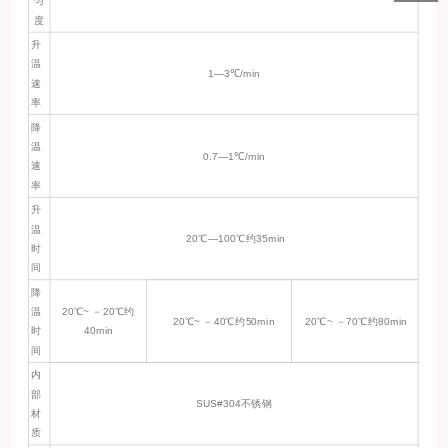
匀
度
升
温
1—3℃/min
速
率
降
温
0.7—1℃/min
速
率
升
温
20℃—100℃约35min
时
间
降
温
20℃~ －20℃约
20℃~ －40℃约50min
20℃~ －70℃约80min
时
40min
间
内
部
SUS#304不锈钢
材
质