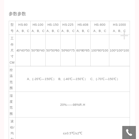
参数参数
型
HS-80
HS-100
HS-150
HS-225
HS-408
HS-800
HS-1000
+
号
A、B、C
A、B、C
A、B、C
A、B、C
A、B、C
A、B、C
A、B、C
工
作
尺
40*40*50
50*50*40
50*50*60
50*60*75
60*80*85
100*80*100
100*100*100
寸
CM
控
温
A、(-20℃—150℃） B、(-40℃—150℃） C、(-70℃—150℃）
范
围
湿
度
20%——98%R.H
范
围
波
动/
均
≤±0.5℃/±2℃