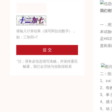
我们有
一．用
请输入计算结果（填写阿拉伯数字），
本试验
如：三加四=7
足
HG23
度和系
"注：请务必信息填写准确，并保持通讯
畅通，我们会尽快与你取得联系
二：技
1、zui
2、有效
3、单
4、感
5、动