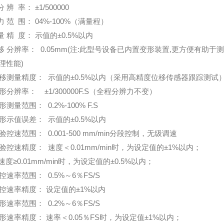
分
辨
率：
±1/500000
力
范
围：
04%-100%（满量程）
量
精
度：
示值的
±0.5%以内
移
分辨率：
0.05mm(注:此型号设备已内置变形装置,更方便有
理性能)
位移测量精度：
示值的
±0.5%以内（采用高精度位移传感器跟踪测试
形分辨率： ±1/300000F.S（全程分辨力不变）
形测量范围： 0.2%-100% F.S
变形示值误差：
示值的
±0.5%以内
验控速范围： 0.001-500 mm/min
分段控制，无级调速
试验控速精度：
速
度
＜
0.01mm/min时，
为
设定值的
±1%以内；
速
度
≥0.01mm/min时，
为
设定值的
±0.5%以内
；
控速率范围
：
0.5%
～
6
％
FS/S
力控速
率
精度：
设定值的
±1%
以内
形速率范围
：
0.2%
～
6
％
FS/S
形速率
精度
：
速率＜
0.05％FS时，为设定值±1%以内；