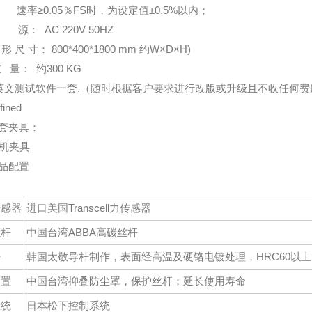
速率
≥0.05％FS时，为设定值±0.5%以内
；
源：
AC 220V 50HZ
外
形
尺
寸：
800*400*1800 mm 约W×D×H)
重
量
：
约
300 KG
英文测试软件一套.（随时根据客户要求进行改版或升级且不收任何费
套夹具：
品配置
传感器
进口美国
Transcell力传感器
丝杆
中国台湾
ABBA
高碳丝杆
杆
韩国太敬导杆制作，表面经高温及硬铬电镀处理，
HRC60以上
装置
中国台湾抑叠防尘罩，保护丝杆；延长使用寿命
系统
日本松下控制系统