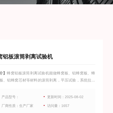
窝铝板滚筒剥离试验机
介】
蜂窝铝板滚筒剥离试验机能做蜂窝板、铝蜂窝板、蜂
板、铝蜂窝芯材等材料的滚筒剥离，平压试验，系统拉剪
等力学试验之精密设备。能满足HG2369-92 GB/T17200-1
产品型号：
更新时间：2025-08-02
05等测试标准采用计算机，提高控制精度和系统抗干扰能
厂商性质：生产厂家
访问量：1657