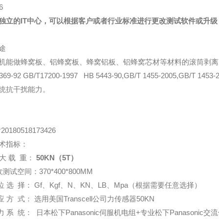
独立的IT中心，可以根据客户或者行业标准进行更改测试软件或升
途
机能做蜂窝板、铝蜂窝板、蜂窝铝板、铝蜂窝芯材等材料的滚筒剥离
69-92 GB/T17200-1997
HB 5443-90,GB/T 1455-2005,GB/T 1453-
统抗干扰能力
。
术指标：
大
载
重：
50
KN（5T）
测试空间：370*400*800MM
位
选
择：
Gf、Kgf、N、KN、LB、Mpa（根据需要任意选择）
应
方
式：
选用
美国
Transcell
公司
力传感器
50KN
力
系
统：
日本松下
Panasonic
伺服机电组
+
专业松下
Panasonic
交流