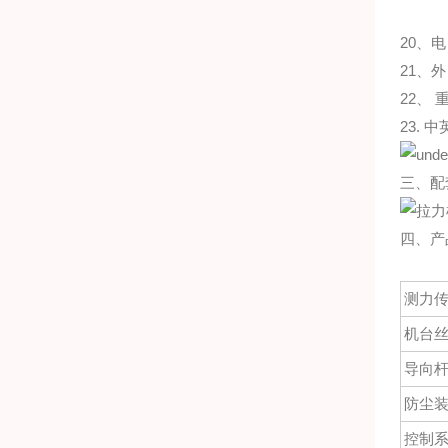
20、
电
21、
22、
23.
中
三、配
四、产
测力
机台
导向
防尘
控制