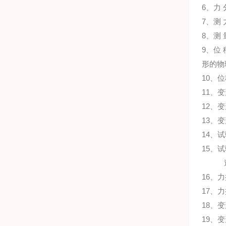
6、力
7、测
8、测
9、位
形的物
10、
11、变
12、变
13、
14、试
15、
16、
力
17、
18、
变
19、
变