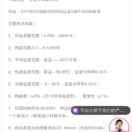
符合：ASTMC518或ISO8301以及GB/T10295标准
主要技术指标：
1、导热系数范围：0.005～3W/m*k；
2、热阻范围:0.1---8 m2K/W
3、平均温度范围：室温——40℃可变；
4、热面温度范围：室温～99.99℃，温度分辩率0.01℃；
5、冷面温度范围：-5～60℃，温度分辩率0.01℃；
6、精确度: <±3%（25°C环境温度时），重复性: ±1 %；
7、仪器结构符合ISO8301，样品对称配置，热板和冷板上各有
可以介绍下你们的产品么？
一个热流计（双热流计对称分布）；
8、样品厚度自动测量系统10~ 80mm（符合EN1946-