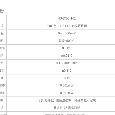
数:
号
HS-DSC-101
方式
24bit色，7寸 LCD触摸屏显示
量程
0～±600mW
范围
室温~600℃
辨率
0.01℃
波动
±0.01℃
速率
0.1～100℃/min
复性
±0.1℃
精度
±0.1℃
辨率
0.001mW
析度
0.001mW
控制
可实现四段升温恒温控制，特殊参数可定制
扫描
升温扫描&降温扫描