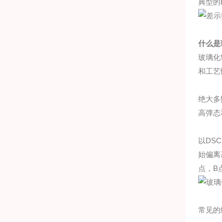
典型的
什么是
玻璃化
和工艺
绝大多
高弹态
以DS
始偏离
点，B
常见的