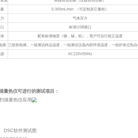
制装置
两路自动切换（仪器自动切换）
流量
0-300mL/min （可定制其它量程）
压力
气体压力
接口
标准USB接口
标准
配有标准物质（铟，锡，铅），用户可自行校正温度
电偶
三组热电偶，一组测试样品温度，一组测试仪器内部环境温度，一组炉体过热自
电源
AC220V/50Hz
描量热仪可进行的测试项目：
C软件测试图