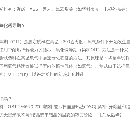
塑料有：聚碳、ABS、透苯、氯乙烯等（如塑料表壳、电视外壳等）
氧化诱导期？
导期（OIT）是测定试样在高温（200摄氏度）氧气条件下开始发
使用中耐热降解能力的指标。氧化诱导期（简称OIT）方法是一种采
测试塑料在高温氧气中加速老化程度的方法。其原理是：将塑料试样
下用氧气迅速置换试样室内的惰性气体（如氮气）。测试由于试样氧
间）OIT（min)，以评定塑料的防热老化性能。
结晶？
：GBT 19466.3-2004塑料 差示扫描量热法(DSC) 第3部分熔
的无定形液态向*结晶或半结晶的固态的转变阶段 。【为放热峰】