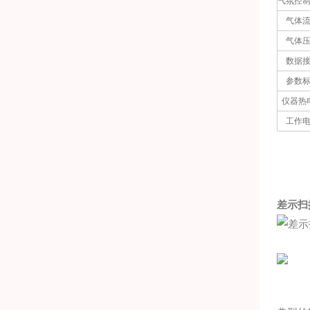
气氛控
气体
气体
数据
参数
仪器热
工作
差示扫
DS