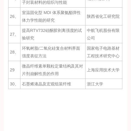
子封装材料的组织与性能
室温固化型 MDI 体系聚氨酯弹性
26、
陕西省化工研究院
体力学性能的研究
提高RTV732硅酮胶剥离强度的试
中航飞机股份有限
27、
验研究
公司
环氧树脂/二氧化硅复合材料界面
国家电子电路基材
28、
强度表征方法
工程技术研究中心
微晶纤维素单颗粒定量结构及其对
29
上海应用技术大学
片剂崩解性质的作用
30、
石墨烯液晶及宏观组装纤维
浙江大学