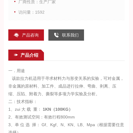
厂商性质：生产厂家
访问量：1592
产品咨询
联系我们
产品介绍
一．用途
该款拉力机适用于寻求材料力与形变关系的实验，可对金属，
非金属的原材料、加工件、成品进行拉伸、弯曲、剥离、压
缩、压陷、附着力、撕裂等多项力学实验及分析。
二：技术指标：
1、zui
大
载
重：
1
KN（100KG）
2、有效测试空间：有效行程800mm
3、单
位
选
择：
Gf、Kgf、N、KN、LB、Mpa（根据需要任意
选择）