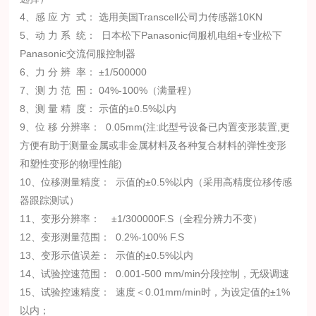
4、感
应
方
式：
选用美国
Transcell
公司力传感器
10KN
5、动
力
系
统：
日本松下
Panasonic
伺服机电组
+
专业松下
Panasonic
交流伺服控制器
6、力
分
辨
率：
±1/500000
7、测
力
范
围：
04%-100%（满量程）
8、测
量
精
度：
示值的
±0.5%以内
9、位
移
分辨率：
0.05mm(注:此型号设备已内置变形装置,更
方便有助于测量金属或非金属材料及各种复合材料的弹性变形
和塑性变形的物理性能)
10、位移测量精度：
示值的
±0.5%以内（采用高精度位移传感
器跟踪测试）
11、变形分辨率： ±1/300000F.S（全程分辨力不变）
12、变形测量范围： 0.2%-100% F.S
13、变形示值误差：
示值的
±0.5%以内
14、试验控速范围： 0.001-500 mm/min
分段控制，无级调速
15、试验控速精度：
速度＜
0.01mm/min时，
为设定值的
±1%
以内；