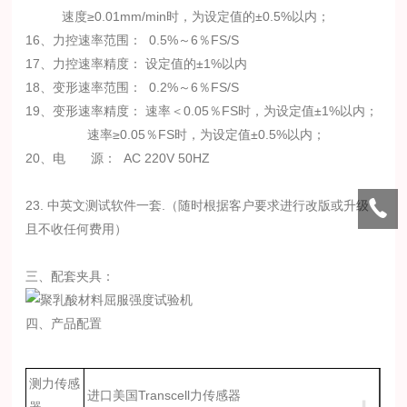
速度
≥0.01mm/min时，
为设定值的
±0.5%以内
；
16、
力控速率范围：
0.5%
～
6
％
FS/S
17、力控速
率精度：
设定值的
±1%
以内
18、
变形速率范围：
0.2%
～
6
％
FS/S
19、
变形速率精度：
速率＜
0.05％FS时，为设定值±1%以内；
速率
≥0.05％FS时，为设定值±0.5%以内
；
20、
电
源：
AC 220V 50HZ
23. 中英文测试软件一套.（随时根据客户要求进行改版或升级
且不收任何费用）
三、配套夹具：
四、产品配置
测力传感
进口美国
Transcell力传感器
器