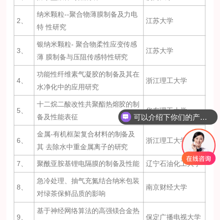
纳米颗粒--聚合物薄膜制备及力电
2、
江苏大学
特 性研究
银纳米颗粒- 聚合物柔性应变传感
3、
江苏大学
薄 膜制备与压阻传感特性研究
功能性纤维素气凝胶的制备及其在
4、
浙江理工大学
水净化中的应用研究
十二烷二酸改性共聚酯热熔胶的制
5、
华东理工大学
可以介绍下你们的产品么？
备及性能表征
金属-有机框架复合材料的制备及
6、
浙江理工大学
其 去除水中重金属离子的研究
7、
聚酰亚胺基锂电隔膜的制备及性能
辽宁石油化工大学
急冷处理、抽气充氮结合纳米包装
8、
南京财经大学
对绿茶保鲜品质的影响
基于神经网络算法的高强镁合金热
9、
保定广播电视大学