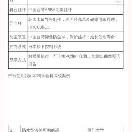
+
机台丝杆
中国台湾
ABBA
高碳丝杆
韩国太敬导杆制作，表面经高温及硬铬电镀处理，
导向杆
HRC60以上
防尘装置
中国台湾抑叠防尘罩，保护丝杆；延长使用寿命
控制系统
日本松下控制系统
触摸屏操作，可连接PC和打印机
，能输出曲线图形
显示方式
报告
部分使用我司材料试验机高校案例
1、
防水型液体可贴的研
厦门大学