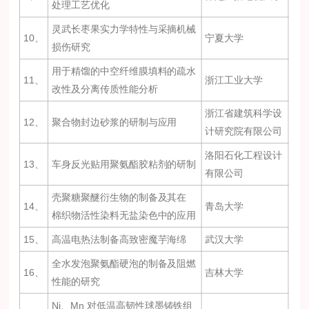
处理工艺优化
灵武长枣果实力学特性与采摘机械
10、
宁夏大学
损伤研究
用于精馏的中空纤维膜填料的疏水
11、
浙江工业大学
改性及分离传质性能分析
浙江省建筑科学设
12、
聚合物封边砂浆的研制与应用
计研究院有限公司
洛阳石化工程设计
13、
车身反光贴用聚氨酯胶粘剂的研制
有限公司
壳聚糖聚醚衍生物的制备及其在
14、
青岛大学
棉织物活性染料无盐染色中的应用
15、
高温电热法制备高致密魔芋海绵
武汉大学
全水发泡聚氨酯硬泡的制备及阻燃
16、
吉林大学
性能的研究
Ni、Mn 对低温高韧性球墨铸铁组