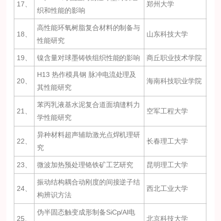
17、
郑州大学
织和性能的影响
高性能环氧树脂复合材料的制备与
18、
山东科技大学
性能研究
19、
镍含量对球墨铸铁组织性能的影响
商丘职业技术学院
H13 热作模具钢 脉冲电流处理及
20、
海南科技职业学院
其性能研究
苯丙乳液基水泥复合道面填缝料力
21、
空军工程大学
学性能研究
异种材料超声辅助激光点焊机理研
22、
长春理工大学
究
23、
微波加热预处理铬铁矿工艺研究
昆明理工大学
振动结构耦合动刚度的间接逆子结
24、
西北工业大学
构辨识方法
伪半固态触变成形制备SiCp/Al电
25、
北京科技大学