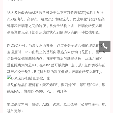
绝大多数聚合物材料通常可处于以下三种物理状态(或称力学状
态):
玻璃态、高弹态（橡胶态）和粘流态
。而玻璃化转变则是
高
弹态和玻璃态
之间的转变，从分子结构上讲，玻璃化转变温度
是高聚物无定形部分从冻结状态到解冻状态的一种松弛现象。
以DSC为例，当温度逐渐升高，通过高分子聚合物的玻璃化转
变温度时，DSC曲线上的基线向吸热方向移动（见图）。图中A
点是开始偏离基线的点。将转变前后的基线延长，两线之间的
垂直距离为阶差ΔJ，在ΔJ/2 处可以找到C点，从C点作切线与前
基线相交于B点，B点所对应的温度值即为玻璃化转变温度Tg。
常见的结晶性塑料有：聚乙烯PE、聚丙烯PP、聚甲醛POM、聚
酰胺PA6、聚酰胺PA66、PET、PBT等
非结晶塑料有：聚碳、ABS、透苯、氯乙烯等（如塑料表壳、电
视外壳等）