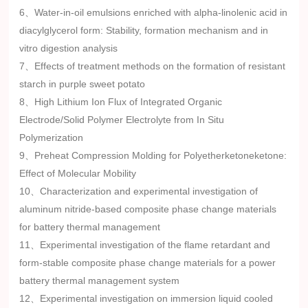
22、
构与力学性能的影响
术学院
6、Water-in-oil emulsions enriched with alpha-linolenic acid in
diacylglycerol form: Stability, formation mechanism and in
天然提取物在聚烯烃抗氧化改性中的
23、
山东科技大学
vitro digestion analysis
应用研究
7、Effects of treatment methods on the formation of resistant
starch in purple sweet potato
8、High Lithium Ion Flux of Integrated Organic
Electrode/Solid Polymer Electrolyte from In Situ
Polymerization
9、Preheat Compression Molding for Polyetherketoneketone:
Effect of Molecular Mobility
10、Characterization and experimental investigation of
aluminum nitride-based composite phase change materials
for battery thermal management
11、Experimental investigation of the flame retardant and
form-stable composite phase change materials for a power
battery thermal management system
12、Experimental investigation on immersion liquid cooled