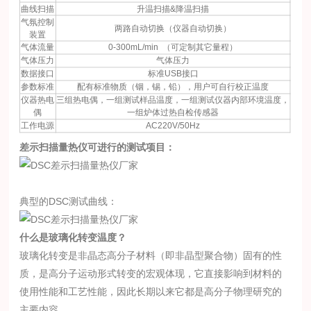
曲线扫描
升温扫描&降温扫描
气氛控制
两路自动切换（仪器自动切换）
装置
气体流量
0-300mL/min （可定制其它量程）
气体压力
气体压力
数据接口
标准USB接口
参数标准
配有标准物质（铟，锡，铅），用户可自行校正温度
仪器热电
三组热电偶，一组测试样品温度，一组测试仪器内部环境温度，
偶
一组炉体过热自检传感器
工作电源
AC220V/50Hz
差示扫描量热仪可进行的测试项目：
典型的DSC测试曲线：
什么是玻璃化转变温度？
玻璃化转变是非晶态高分子材料（即非晶型聚合物）固有的性
质，是高分子运动形式转变的宏观体现，它直接影响到材料的
使用性能和工艺性能，因此长期以来它都是高分子物理研究的
主要内容。