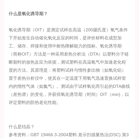
什么是氧化诱导期？
氧化诱导期（OIT）是测定试样在高温（200摄氏度）氧气条件
下开始发生自动催化氧化反应的时间，是评价材料在成型加
工、储存、焊接和使用中耐热降解能力的指标。氧化诱导期
（简称OIT）方法是一种采用差热分析法（DTA）以塑料分子链
断裂时的放热反应为依据，测试塑料在高温氧气中加速老化程
度的方法。其原理是：将塑料试样与惰性参比物（如氧化铝）
置于差热分析仪中，使其在一定温度下用氧气迅速置换试样室
内的惰性气体（如氮气）。测试由于试样氧化而引起的DTA曲线
（差热谱）的变化，并获得氧化诱导期（时间）OIT（min)，以
评定塑料的防热老化性能。
什么是结晶？
参考资料：GBT 19466.3-2004塑料 差示扫描量热法(DSC) 第3