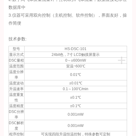
数据库中
3.仪器可采用双向控制（主机控制、软件控制），界面友好，操
作简便
技术参数:
型号
HS-DSC-101
+
显示方式
24bit色，7寸 LCD触摸屏显示
DSC量程
0～±600mW
温度范围
室温~600℃
温度分辨
0.01℃
率
温度波动
±0.01℃
升温速率
0.1～100℃/min
温度重复
±0.1℃
性
温度精度
±0.1℃
DSC分辨
0.001mW
率
DSC解析
0.001mW
度
程序控制
可实现四段升温恒温控制，特殊参数可定制