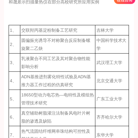
和晟差示扫描量热仪在部分高校研究所应用实例
1、
交联羟丙基淀粉制备工艺研究
吉林大学
圆偏振光诱导不对称聚合反应制备螺
中国科学技术大
2、
旋聚二乙炔
学
乳液聚合不同工艺及其对聚合物性能
3、
武汉理工大学
影响分析
ADN基推进剂雾化特性试验及ADN基
4、
北京交通大学
推力器工作过程的仿真研究
18650型动力电芯热—电特性及模组热
5、
广东工业大学
管理技术研究
真空辅助树脂灌注法制备风电叶片树
6、
齐齐哈尔大学
脂的渗透及缺陷
热气流固结纤维网串珠结构可控性及
7、
东华大学