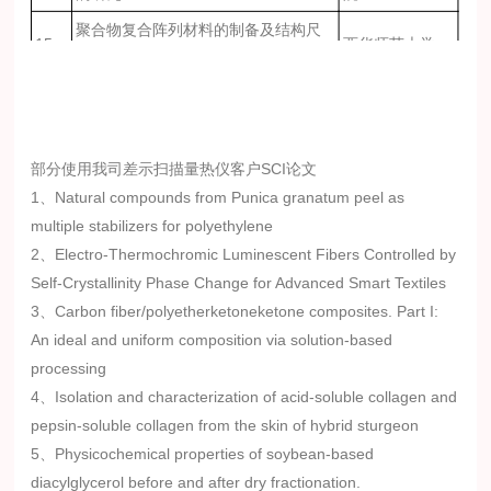
聚合物复合阵列材料的制备及结构尺
15、
西华师范大学
寸调控性研究
中国电器科学研
16、
家电用高韧性粉末涂料的研制
究院股份有限公
司
部分使用我司差示扫描量热仪客户SCI论文
不同提取温度对白鲢鱼皮明胶理化性
1、Natural compounds from Punica granatum peel as
17、
合肥工业大学
质的影响
multiple stabilizers for polyethylene
结构/尺寸可控的多孔聚合物模板的制
2、Electro-Thermochromic Luminescent Fibers Controlled by
18、
西南科技大学
备及应用研究
Self-Crystallinity Phase Change for Advanced Smart Textiles
3、Carbon fiber/polyetherketoneketone composites. Part I:
表面改性对注射成型粘结NdFeB磁体
矿冶科技集团有
19、
An ideal and uniform composition via solution‐based
性能的影响
限公司
processing
20、
长玄武岩纤维增强阻燃聚丙烯的研究
浙江大学
4、Isolation and characterization of acid-soluble collagen and
PP/CaCO3复合材料的制备及用于加固
内蒙古交通职业
pepsin-soluble collagen from the skin of hybrid sturgeon
21、
混凝土抗弯性能的研究
技术学院
5、Physicochemical properties of soybean-based
挤压与时效处理对建筑铝型材微观结
湖北轻工职业技
diacylglycerol before and after dry fractionation.