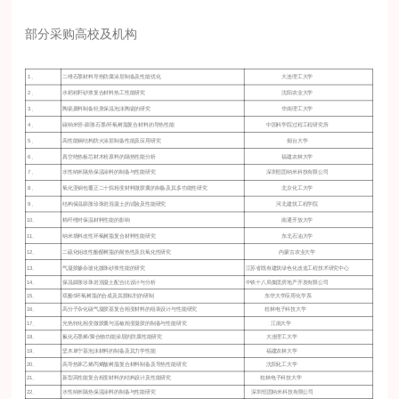
部分采购高校及机构
1、
二维石墨材料导热防腐涂层制备及性能优化
大连理工大学
2、
水稻秸秆砂浆复合材料热工性能研究
沈阳农业大学
3、
陶瓷废料制备轻质保温泡沫陶瓷的研究
华南理工大学
4、
碳纳米管-膨胀石墨/环氧树脂复合材料的导热性能
中国科学院过程工程研究所
5、
高性能钢结构防火涂层制备性能及应用研究
烟台大学
6、
真空绝热板芯材木粉原料的隔热性能分析
福建农林大学
7、
水性纳米隔热保温涂料的制备与性能研究
深圳恒固纳米科技有限公司
8、
氧化亚铜包覆正二十烷相变材料微胶囊的制备及其多功能性研究
北京化工大学
9、
结构保温膨胀珍珠岩混凝土的试验及性能研究
河北建筑工程学院
10、
棉纤维对保温材料性能的影响
南通开放大学
11、
纳米填料改性环氧树脂复合材料性能研究
东北石油大学
12、
二硫化钼改性酚醛树脂的耐热性及抗氧化性研究
内蒙古农业大学
13、
气凝胶掺杂玻化微珠砂浆性能的研究
江苏省既有建筑绿色化改造工程技术研究中心
14、
保温膨胀珍珠岩混凝土配合比设计与分析
中铁十八局集团房地产开发有限公司
15、
双酚S环氧树脂的合成及其胶粘剂的研制
东华大学应用化学系
16、
高分子杂化碳气凝胶基复合相变材料的组装设计与性能研究
桂林电子科技大学
17、
光热转化相变微胶囊与温敏相变凝胶的制备与性能研究
江南大学
18、
氟化石墨烯/聚合物功能涂层的防腐性能研究
大连理工大学
19、
坚木单宁基泡沫材料的制备及其力学性能
福建农林大学
20、
高导热苯乙烯丙烯酸树脂复合材料制备及导热性能研究
沈阳化工大学
21、
新型高性能复合相变材料的结构设计及性能研究
桂林电子科技大学
22、
水性纳米隔热保温涂料的制备与性能研究
深圳恒固纳米科技有限公司