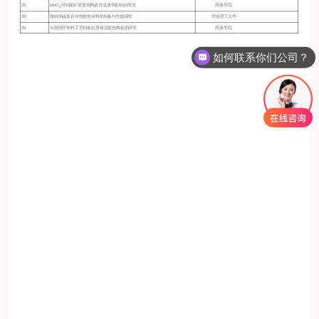
MnO
对钼尾矿基发泡陶瓷升温速率影响的研究
23、
商洛学院
2
24、
微纳米碳复合水性散热涂料的制备与性能研究
华南理工大学
25、
分层分区布料工艺制备轻质保温发泡陶瓷的研究
商洛学院
如何联系你们公司？