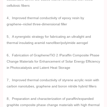
cellulosic fibers
4、Improved thermal conductivity of epoxy resin by
graphene–nickel three-dimensional filler
5、A synergistic strategy for fabricating an ultralight and
thermal insulating aramid nanofiber/polyimide aerogel
6、Fabrication of Graphene/TiO 2 /Paraffin Composite Phase
Change Materials for Enhancement of Solar Energy Efficiency
in Photocatalysis and Latent Heat Storage
7、Improved thermal conductivity of styrene acrylic resin with
carbon nanotubes, graphene and boron nitride hybrid fillers
8、Preparation and characterization of paraffin/expanded
graphite composite phase change materials with high thermal