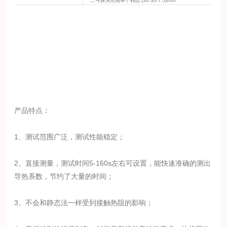
二
号探头所测单个样品
(30*30*7.5)
mm
产
品特点：
1、测试范围广泛，测试性能稳定；
2、直接测量，测试时间5-160s左右可设置，能快速准确的测出
导热系数，节约了大量的时间；
3、不会和静态法一样受到接触热阻的影响；