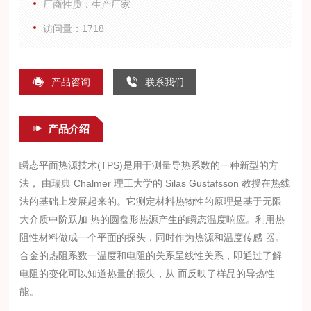
厂商性质：生产厂家
访问量：1718
产品咨询
联系我们
产品介绍
瞬态平面热源技术
(TPS)是用于测量导热系数的一种新型的方
法， 由瑞典 Chalmer
理工大学的
Silas Gustafsson
教授在热线
法的基础上发展起来的。它测定材料热物性的原理是基于无限
大介质中阶跃加
热的圆
盘
形热源产生的瞬态温度响应。利用热
阻性材料做成一个平面的探头，同时作为热源和温度传感
器。
合
金
的热阻系数一温度和电阻的关系呈线性关系，即通过了解
电阻的变化可以知道热量的损失，从
而
反映了样品的导热性
能。