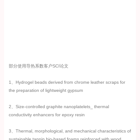
部分使用导热系数客户SCI论文
1、Hydrogel beads derived from chrome leather scraps for
the preparation of lightweight gypsum
2、Size-controlled graphite nanoplatelets_ thermal
conductivity enhancers for epoxy resin
3、Thermal, morphological, and mechanical characteristics of
sustainable tannin bio-based foams reinforced with wood