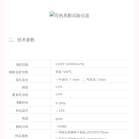
二、技术参数
0
.005~300
W
/(
m
*
K
)
测试范围
常温
~130℃
测量温度范围
一
号探头
7.5
mm
；二号探头
15
mm
探
头直径
≤
2%
精
度
≤
3%
重复性误
差
测量时间
5
~160
s
＜
15
℃
样
品温升
电
源
220
V
＜
5
00
W
整
机功率
一
号探头所测单个样品
(15*15*3.75)
mm
样品规格