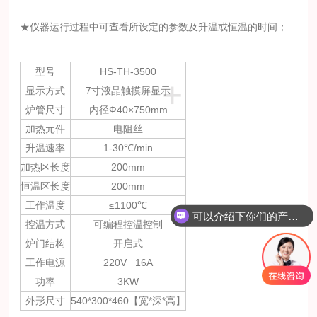
★仪器运行过程中可查看所设定的参数及升温或恒温的时间；
型号
HS-TH-3500
+
显示方式
7寸液晶触摸屏显示
炉管尺寸
内径Ф40×750mm
加热元件
电阻丝
升温速率
1-30℃/min
加热区长度
200mm
恒温区长度
200mm
工作温度
≤1100℃
可以介绍下你们的产品么？
控温方式
可编程控温控制
炉门结构
开启式
工作电源
220V 16A
功率
3KW
外形尺寸
540*300*460【宽*深*高】