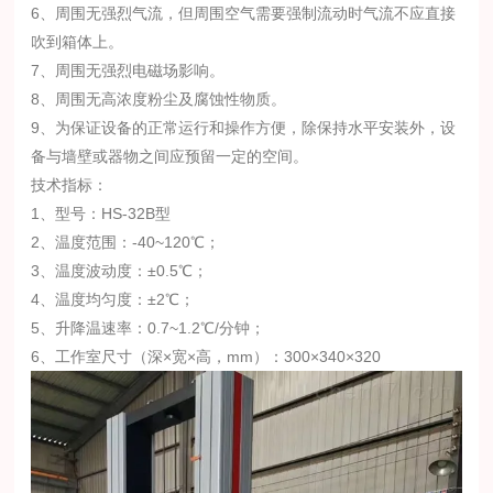
6、周围无强烈气流，但周围空气需要强制流动时气流不应直接
吹到箱体上。
7、周围无强烈电磁场影响。
8、周围无高浓度粉尘及腐蚀性物质。
9、为保证设备的正常运行和操作方便，除保持水平安装外，设
备与墙壁或器物之间应预留一定的空间。
技术指标：
1、型号：HS-32B型
2、温度范围：-40~120℃；
3、温度波动度：±0.5℃；
4、温度均匀度：±2℃；
5、升降温速率：0.7~1.2℃/分钟；
6、工作室尺寸（深×宽×高，mm）：300×340×320