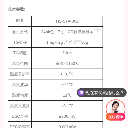
技术参数
:
型号
HS-STA-002
+
显示方式
24bit
色，
7
寸
LCD
触摸屏显示
TG
量程
1mg
～
2g ,
可扩展至
30g
TG
精度
10ug
温度范围
室温
~1150℃
温度分辨率
0.01℃
温度波动
±0.1℃
现在有优惠活动么？
温度精度
±1
℃
温度重复性
±0.1
℃
DSC量程
±
7
00mW
DSC分辨率
0.001mW