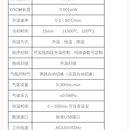
DSC解析度
0.001mW
升温速率
0.1
～
80℃/min
冷却时间
15min (1000
℃…
100
℃
)
控温方式
升温，恒温，降温
程序控制
可实现四段升温控制，特殊参数可定制
曲线扫描
升温扫描
气氛控制气
两路自动切换（仪器自动切换）
气体流量
0-300mL/min
气体压力
≤
0.5MPa
恒温时间
0
～
300min
可
任意设定
数据接口
标准
USB
接口
工作电源
AC220V/50Hz