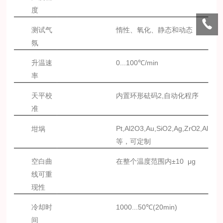
度
测试气
惰性、氧化、静态和动态
氛
升温速
0...100℃/min
率
天平校
内置环形砝码
2,自动化程序
准
Pt
,
Al
2O3,
Au
,
SiO
2,
Ag
,
ZrO
2,
Al
坩埚
等，可定制
空白曲
在整个温度范围内
±10
μg
线可重
现性
冷却时
1000...50℃(20min)
间