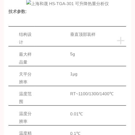
技术参数
:
结构设
垂直顶部装样
+
计
5g
最大样
品量
1μg
天平分
辨率
温度范
RT~1100/1300/1400℃
围
温度分
0.01℃
辨率
温度精
0.1℃