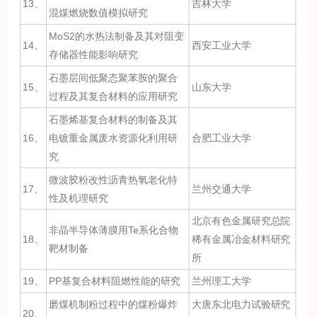
13、
吉林大学
混煤燃烧数值模拟研究
MoS2的水热法制备及其对阻变
14、
西安工业大学
存储器性能影响研究
石墨层间低聚态聚苯胺的聚合
15、
山东大学
过程及其复合材料的应用研究
石墨烯基复合材料的制备及其
16、
电镀重金属废水资源化利用研
合肥工业大学
究
微波胶粉改性沥青热氧老化特
17、
兰州交通大学
性及机理研究
北京有色金属研究总院
非晶半导体薄膜用Te系化合物
18、
稀有金属冶金材料研究
靶材制备
所
19、
PP基复合材料阻燃性能的研究
兰州理工大学
磨煤机制粉过程中的煤粉爆炸
大唐东北电力试验研究
20、