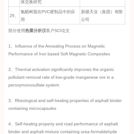
体交换研究
氯醋树脂在PVC硬制品中的应
新疆天业（集团）有限
29、
用
公司
部分使用
热重分析仪
客户SCI论文
1、Influence of the Annealing Process on Magnetic
Performance of Iron based Soft Magnetic Composites
2、Thermal activation significantly improves the organic
pollutant removal rate of low-grade manganese ore in a
peroxymonosulfate system
3、Rheological and self-healing properties of asphalt binder
containing microcapsules
4、Self-healing property and road performance of asphalt
binder and asphalt mixture containing urea-formaldehyde