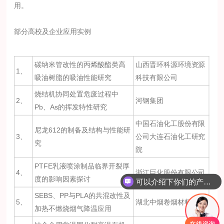
用。
部分高校及企业应用实例
碳纳米管改性的丙烯酸酯类高
山西晋环科源环境资源
1、
吸油树脂的吸油性能研究
科技有限公司
烧结机协同处置危废过程中
2、
河钢集团
Pb、As的挥发特性研究
中国石油化工股份有限
尼龙612的制备及结构与性能研
3、
公司大连石油化工研究
究
院
PTFE乳液喷涂制品临界开裂厚
4、
浙江巨化股份有限公司
度的影响因素探讨
可以介绍下你们的产品么？
SEBS、PP与PLA的共混改性及
5、
湖北中烟卷烟材料厂
加热不燃烧烟气降温应用