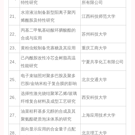
特性研究
所有限公司
水溶液法制备新型阳离子聚丙
21、
江西科技师范大学
烯酰胺及特性研究
丙基二甲氧基硅酸环膦酸酯的
22、
苏州科技大学
合成与应用
23、
黄粉虫蜕制备壳寡糖及其应用
重庆工商大学
己内酰胺改性冷芯盒树脂高温
24、
宁夏共享化工有限公司
性能研究
电子束辐照对聚多巴胺及聚多
25、
北京交通大学
巴胺/金纳米粒子复合膜的影响
选择性激光烧结聚苯乙烯/玻璃
26、
西安科技大学
纤维复合材料及成型工艺研究
油菜秸秆基多元醇的合成及其
27、
上海应用技术大学
聚氨酯硬质泡沫体系的研究
面向显示应用的合金量子点配
28、
北京理工大学