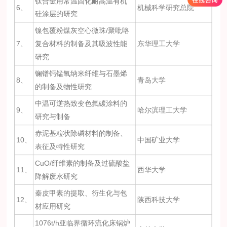
钛合金用常温固化耐高温有机
6、
机械科学研究总院
硅涂层的研究
镍包覆粉煤灰空心微珠/聚吡咯
7、
复合材料的制备及其吸波性能
东华理工大学
研究
镧镨钙锰氧纳米纤维与石墨烯
8、
青岛大学
的制备及物性研究
中温可逆热致变色氟碳涂料的
9、
哈尔滨理工大学
研究与制备
赤泥基粒状除磷材料的制备、
10、
中国矿业大学
表征及特性研究
CuO/纤维素的制备及过硫酸盐
11、
西华大学
降解废水研究
秦皮甲素的提取、衍生化与包
12、
陕西科技大学
材应用研究
1076t/h亚临界循环流化床锅炉