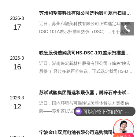
成果转化提供核心检测支撑。此次合作不仅是行
苏州和塑美科技有限公司选购我司差示扫描量热仪
科研机构对我司产品技术实力的高度认可，更是
2026-3
双方深耕新材料领域、共促产业升级的重要里程
近日，苏州和塑美科技有限公司正式选定我司HS-
17
碑。中建材玻璃新材料研究总院中建材玻璃新材
DSC-101A差示扫描量热仪（DSC），用于其特种
料研究总院作为我国玻璃新材料领域的科研龙
功能母粒、生物基高分子材料及可降解塑料的研
头，拥有七十余年科研积淀，是集研发设计、成
发与质量管控，此次合作标志着双方在新材料检
映宏股份选购我司HS-DSC-101差示扫描量热仪
果孵化、标准制定于一体的综合性科研院所，肩
测领域达成深度共识，共同助力环保新材料产业
2026-3
负着攻克行业“卡脖子”技术、推动玻璃材料国产化
高质量发展。苏州和塑美科技有限公司苏州和塑
近日，湖南映宏新材料股份有限公司（简称“映宏
16
的重任。在...
美科技作为由中科大博士团队的高新技术企业，
股份”）经过多轮严苛筛选，正式选定我司HS-DS
深耕塑料改性与生物基材料领域，主营环保阻燃
C-101差示扫描量热仪，用于其基础新材料研发与
母粒、全生物降解材料等产品，服务新能源汽
产品质量管控，此次合作既是映宏股份对我司产
苏试试验集团甄选和晟仪器，耐碎石冲击试验机筑牢品质防线
车、电子电器等核心场景，对材料热性能检测的
品实力的高度认可，也开启了双方在新材料检测
2026-3
精准度、效率有着要求。差示扫描量热仪作为塑
领域协同发展的新篇章。湖南映宏新材料股份有
近日，国内环境与可靠性试验整体解决方案提供
12
料行业...
限公司映宏股份作为深耕新材料领域的高新科技
商——苏州苏试试验集团股份有限公司，正式选
可以介绍下你们的产品么？
企业，主营PE管道专用料、VOC处理功能母料等
定上海和晟仪器科技有限公司的HS-SS-1A耐碎石
基础新材料及相关深加工产品，产品广泛应用于
冲击试验机，用于汽车材料、零部件及涂层的抗
宁波金山双鹿电池有限公司选购我司针焰试验仪
多个行业，对材料热性能的精准检测有着需求，
冲击性能检测，这一合作再次彰显了和晟仪器在