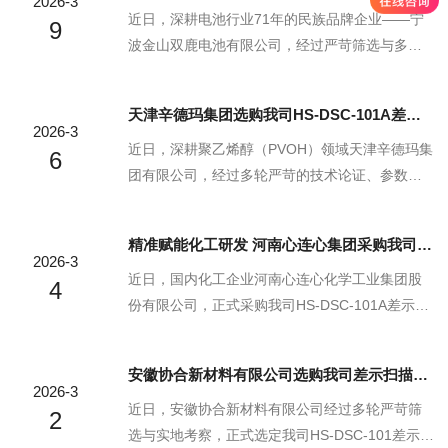
2026-3
而差示扫描量热仪正是保障其产品品质的核心设...
专业检测设备领域的硬核实力与行业认可度苏州
近日，深耕电池行业71年的民族品牌企业——宁
9
苏试试验集团股份有限公司。苏州苏试试验集团
波金山双鹿电池有限公司，经过严苛筛选与多方
股份有限公司作为专注于环境试验设备研发、生
比对，正式选定我司针焰试验仪，用于其电池核
产与服务的高新技术企业，苏试试验集团凭借*的
心部件的防火安全检测，助力企业持续筑牢产品
天津辛德玛集团选购我司HS-DSC-101A差示扫描量热仪
试验体系与专业技术能力，为众多行业提供高可
质量屏障，彰显双方在安全检测领域的深度共识
2026-3
靠性的检测服务。此次其引入和晟仪器耐碎石冲
与合作初心。宁波金山双鹿电池有限公司宁波金
近日，深耕聚乙烯醇（PVOH）领域天津辛德玛集
6
击试验机...
山双鹿电池作为碱性电池生产商，拥有博士后工
团有限公司，经过多轮严苛的技术论证、参数比
作站与省级工程技术研究中心，是国内参与IEC国
对及实地考察，正式敲定采购方案，选用我司HS-
际标准修订的重要企业，始终以严苛标准把控产
DSC-101A差示扫描量热仪（DSC），用于其PV
精准赋能化工研发 河南心连心集团采购我司热分析仪器
品安全，其自主研发的电池产品远销100多个国家
OH产品的研发表征与生产质控，此次合作既是辛
2026-3
和地区。电池作为便携能源产品，内部元件短
德玛集团对我司技术实力的高度认可，也标志着
近日，国内化工企业河南心连心化学工业集团股
4
路、过热引...
双方在高分子材料热分析领域的深度携手。天津
份有限公司，正式采购我司HS-DSC-101A差示扫
辛德玛集团有限公司天津辛德玛集团作为氯乙烯
描量热仪（DSC）与HS-TGA-101热重分析仪（T
悬浮聚合分散剂制造商，凭借独特的批次聚合、
GA），用于化工材料热性能分析、原料质量管控
安徽协合新材料有限公司选购我司差示扫描量热仪
醇解技术，在PVOH生产领域占据核心地位，产品
及新产品研发检测，标志着双方在仪器与化工产
2026-3
广泛应用于纺织、医药、电子陶瓷等多个...
业深度融合上达成重要合作。河南心连心化学工
近日，安徽协合新材料有限公司经过多轮严苛筛
2
业集团股份有限公司心连心集团作为国内合成
选与实地考察，正式选定我司HS-DSC-101差示扫