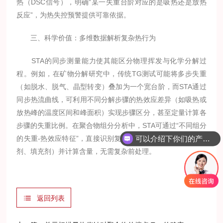
热（DSC信号），明确“某一失重台阶对应的是吸热还是放热
反应”，为热失控预警提供可靠依据。
三、科学价值：多维数据解析复杂热行为
STA的同步测量能力使其能区分物理挥发与化学分解过
程。例如，在矿物分解研究中，传统TG测试可能将多步失重
（如脱水、脱气、晶型转变）叠加为一个宽台阶，而STA通过
同步热流曲线，可利用不同分解步骤的热效应差异（如吸热或
放热峰的温度区间和峰面积）实现步骤区分，甚至定量计算各
步骤的失重比例。在聚合物组分分析中，STA可通过“不同组分
可以介绍下你们的产品么？
的失重-热效应特征”，直接识别复杂组分（如基体树脂、增塑
剂、填充剂）并计算含量，无需复杂前处理。
返回列表