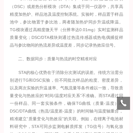
（DSC）或差热分析模块（DTA）集成于同一仪器中，共享高
精度加热炉、样品池及温度控制系统。实验时，样品置于样品
池中，参比物置于参比池，两者随加热炉同步升温或降温。
TG模块通过高精度微天平（分辨率达0.01mg）实时监测样品
质量变化；DSC/DTA模块则通过热流传感器或热电偶捕捉样
品与参比物间的热流差异或温度差，同步记录热效应信号。
二、数据同步：质量与热流的时空精准对应
STA的核心优势在于消除分次测试的误差。传统方法需分
别进行TG和DSC实验，但不同批次样品的粒度、密度差异，
以及两次实验的升温速率、气氛流量等条件难以一致，导致质
量变化与热效应的“时间/温度对应关系”不准确。而STA通过同
一份样品、同一套实验条件，确保TG曲线（质量-温度）与
DSC/DTA曲线（热流/温度差-温度）的时间轴与温度轴重合，
精准建立“质量变化与热效应”的关联。例如，在锂离子电池材
料研究中，STA可同步监测电解质挥发（TG信号）与氧化放