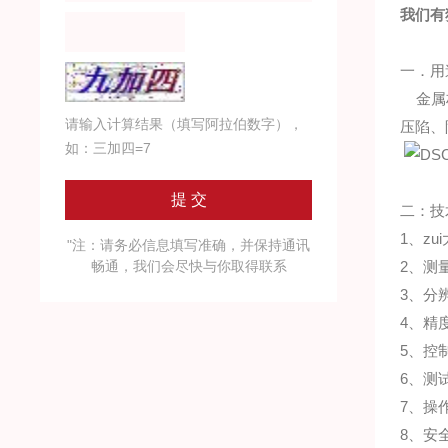
我们有
一．用
金属
请输入计算结果（填写阿拉伯数字），
压陷、
如：三加四=7
二：技
1、zu
"注：请务必信息填写准确，并保持通讯
畅通，我们会尽快与你取得联系
2、测量
3、分辨
4、精
5、控制
6、测
7、操
8、安