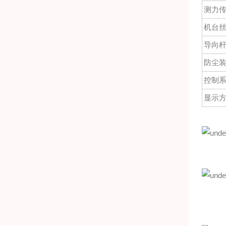
测力
机台
导向
防尘
控制
显示