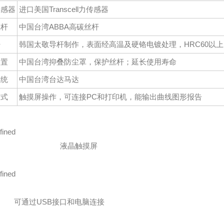
传感器
进口美国
Transcell力传感器
丝杆
中国台湾
ABBA
高碳丝杆
杆
韩国太敬导杆制作，表面经高温及硬铬电镀处理，
HRC60以上
装置
中国台湾抑叠防尘罩，保护丝杆；延长使用寿命
系统
中国台湾台达马达
方式
触摸屏操作，
可连接PC和打印机
，能输出曲线图形报告
液晶触摸屏
可通过USB接口和电脑连接