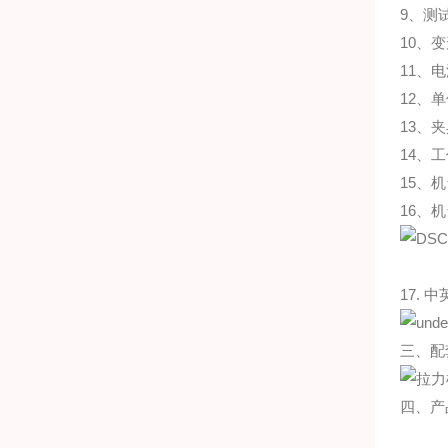
9、测
10、变
11、电
12、单位
13、
14、工
15、机
16、机
17.
三、配
四、产