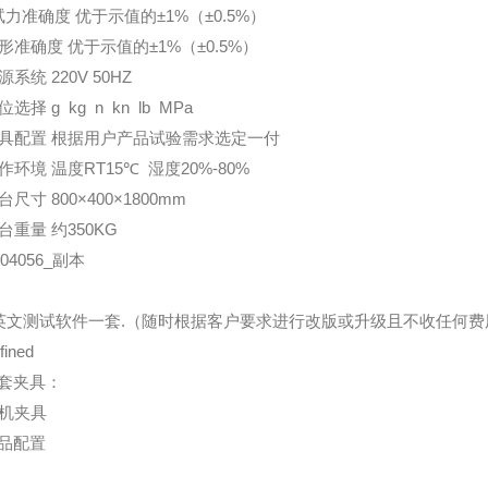
试力准确度 优于示值的±1%（±0.5%）
形准确度 优于示值的±1%（±0.5%）
源系统 220V 50HZ
选择 g kg n kn lb MPa
夹具配置 根据用户产品试验需求选定一付
作环境 温度RT15℃ 湿度20%-80%
台尺寸 800×400×1800mm
台重量 约350KG
 中英文测试软件一套.（随时根据客户要求进行改版或升级且不收任何费
套夹具：
品配置