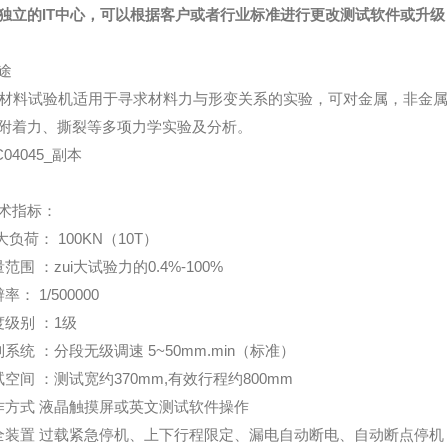
独立的IT中心，可以根据客户或者行业标准进行更改测试软件或升
途
材料试验机
适用于寻求材料力与形变关系的实验，可对金属，非金
附着力、撕裂等多项力学实验及分析。
术指标：
i大负荷： 100KN（10T）
范围 ：zui大试验力的0.4%-100%
率： 1/500000
度级别 ：1级
系统 ：分段无级调速 5~50mm.min（标准）
试空间 ：测试宽约370mm,有效行程约800mm
作方式 液晶触摸屏或英文测试软件操作
全装置 过载紧急停机、上下行程限定、漏电自动断电、自动断点停机