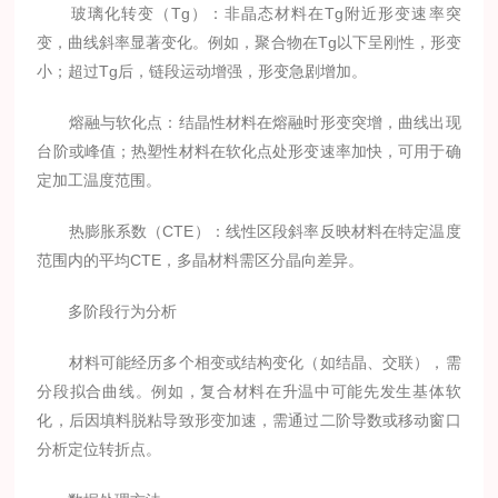
玻璃化转变（Tg）：非晶态材料在Tg附近形变速率突
变，曲线斜率显著变化。例如，聚合物在Tg以下呈刚性，形变
小；超过Tg后，链段运动增强，形变急剧增加。
熔融与软化点：结晶性材料在熔融时形变突增，曲线出现
台阶或峰值；热塑性材料在软化点处形变速率加快，可用于确
定加工温度范围。
热膨胀系数（CTE）：线性区段斜率反映材料在特定温度
范围内的平均CTE，多晶材料需区分晶向差异。
多阶段行为分析
材料可能经历多个相变或结构变化（如结晶、交联），需
分段拟合曲线。例如，复合材料在升温中可能先发生基体软
化，后因填料脱粘导致形变加速，需通过二阶导数或移动窗口
分析定位转折点。