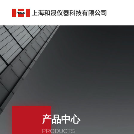
产品中心
PRODUCTS