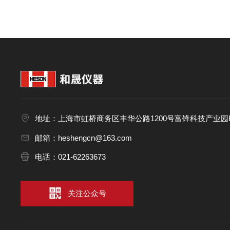
地址：上海市虹桥商务区丰华公路1200号富锋科技产业园B
邮箱：heshengcn@163.com
电话：021-62263673
关注公众号