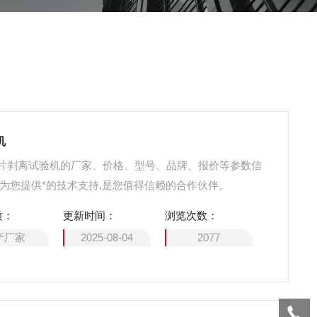
机
片剥离试验机的厂家、价格、型号、品牌、报价等参数信
为您提供*的技术支持,是您值得信赖的合作伙伴。
质：
更新时间：
浏览次数：
产厂家
2025-08-04
2077