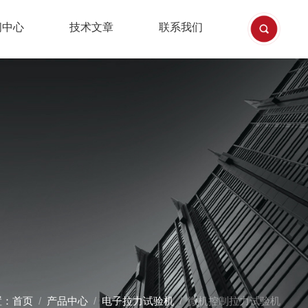
闻中心
技术文章
联系我们
置：
首页
/
产品中心
/
电子拉力试验机
/ 微机控制拉力试验机