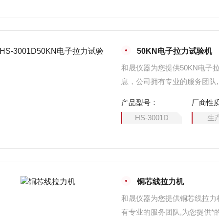
50KN电子拉力试验机
和晟仪器为您提供50KN电
息，公司拥有专业的服务团队
产品型号：
厂商性
HS-3001D
生
铜芯线拉力机
和晟仪器为您提供铜芯线拉力
有专业的服务团队,为您提供*