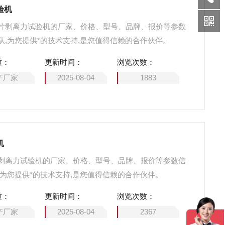
验机
片剥离力试验机的厂家、价格、型号、品牌、报价等参数
,为您提供*的技术支持,是您值得信赖的合作伙伴。
质：
更新时间：
浏览次数：
产厂家
2025-08-04
1883
机
剥离力试验机的厂家、价格、型号、品牌、报价等参数信
为您提供*的技术支持,是您值得信赖的合作伙伴。
质：
更新时间：
浏览次数：
产厂家
2025-08-04
2367