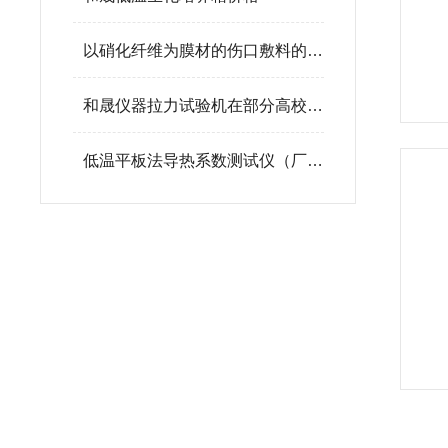
以硝化纤维为膜材的伤口敷料的制备及处方优化
和晟仪器拉力试验机在部分高校研究所应用实例
低温平板法导热系数测试仪（厂家 价格 品牌 报价 参数）