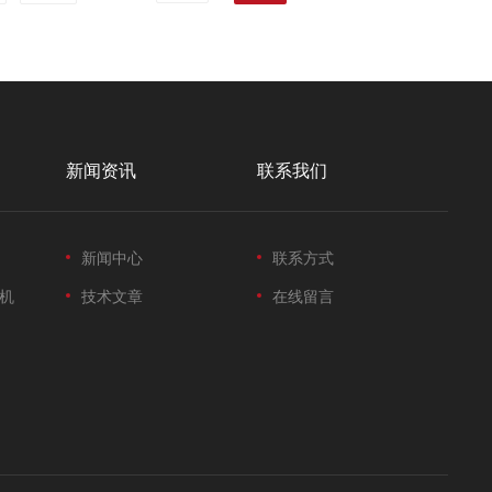
新闻资讯
联系我们
新闻中心
联系方式
机
技术文章
在线留言