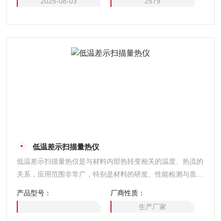
2025-08-03
2579
低温差示扫描量热仪
低温差示扫描量热仪是与材料内部热转变相关的温度、热流的
关系，应用范围非常广，特别是材料的研发、性能检测与质量
控制。材料的特性：如玻璃化转变温度。冷结晶、相转变、熔
产品型号：
厂商性质：
融、结晶、热稳定性、固化/交联、氧化诱导期等，都是DSC
生产厂家
的研发领域。