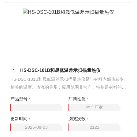
HS-DSC-101B和晟低温差示扫描量热仪
HS-DSC-101B和晟低温差示扫描量热仪是与材料内部热转变
相关的温度、热流的关系，应用范围非常广，特别是材料的研
发、性能检测与质量控制。材料的特性：如玻璃化转变温度。
产品型号：
厂商性质：
冷结晶、相转变、熔融、结晶、热稳定性、固化/交联、氧化
生产厂家
诱导期等，都是DSC的研发领域。
更新时间：
浏览次数：
2025-08-03
2121