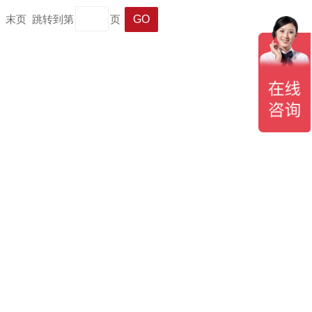
一页 末页 跳转到第
页