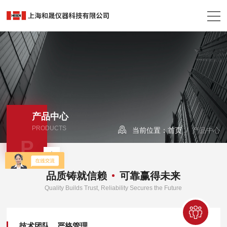
产品中心
PRODUCTS
当前位置：
首页
/ 产品中心
P
品质铸就信赖
可靠赢得未来
Quality Builds Trust, Reliability Secures the Future
技术团队，严格管理