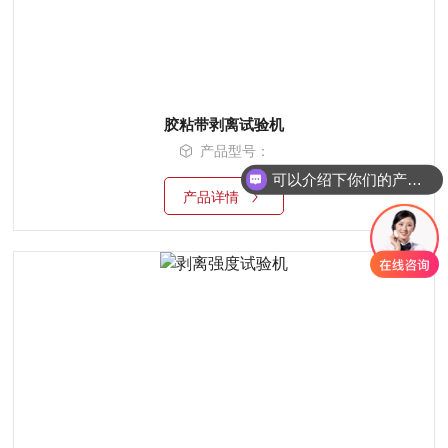
胶粘带剥离试验机
产品型号：
可以介绍下你们的产品么？
产品详情
如何联系你们公司？