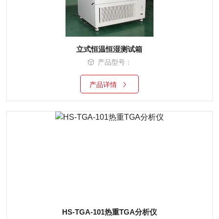
立式恒温恒湿测试箱
产品型号：
产品详情
HS-TGA-101热重TGA分析仪