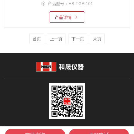
产品型号：HS-TGA-101
产品详情
首页
上一页
下一页
末页