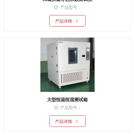
产品型号：
产品详情
大型恒温恒湿测试箱
产品型号：
产品详情